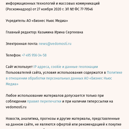
информационных технологий и массовых коммуникаций
(Роскомнадзор) от 27 ноября 2020 г. ЭЛ № ФС 77-79546
Учредитель: АО «Бизнес Ньюс Медиа»
Главный редактор: Казьмина Ирина Сергеевна
Электронная почта:
news@vedomosti.ru
Телефон:
+7 495 956-34-58
Сайт использует
IP адреса, cookie и данные геолокации
Пользователей сайта, условия использования содержатся в
Политике
в отношении обработки персональных данных АО «Бизнес Ньюс
Медиа»
Любое использование материалов допускается только при
соблюдении
правил перепечатки
и при наличии гиперссылки на
vedomosti.ru
Новости, аналитика, прогнозы и другие материалы, представленные
на данном сайте, не являются офертой или рекомендацией к покупке