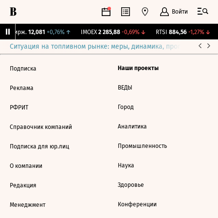
Войти
NY Бирж.
12,081
+0,76%
↑
IMOEX
2 285,88
-0,69%
↓
RTSI
884,56
-1,27%
↓
Ситуация на топливном рынке: меры, динамика, прогнозы
Выб
Наши проекты
Подписка
ВЕДЫ
Реклама
Город
РФРИТ
Аналитика
Справочник компаний
Промышленность
Подписка для юр.лиц
Наука
О компании
Здоровье
Редакция
Конференции
Менеджмент