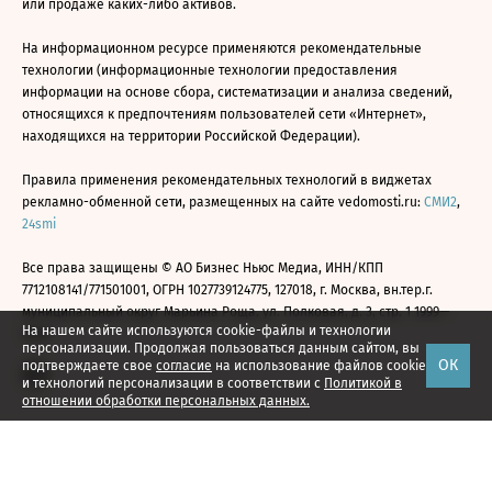
или продаже каких-либо активов.
На информационном ресурсе применяются рекомендательные
технологии (информационные технологии предоставления
информации на основе сбора, систематизации и анализа сведений,
относящихся к предпочтениям пользователей сети «Интернет»,
находящихся на территории Российской Федерации).
Правила применения рекомендательных технологий в виджетах
рекламно-обменной сети, размещенных на сайте vedomosti.ru:
СМИ2
,
24smi
Все права защищены © АО Бизнес Ньюс Медиа, ИНН/КПП
7712108141/771501001, ОГРН 1027739124775, 127018, г. Москва, вн.тер.г.
муниципальный округ Марьина Роща, ул. Полковая, д. 3, стр. 1 1999—
На нашем сайте используются cookie-файлы и технологии
2026
персонализации. Продолжая пользоваться данным сайтом, вы
ОК
подтверждаете свое
согласие
на использование файлов cookie
и технологий персонализации в соответствии с
Политикой в
отношении обработки персональных данных.