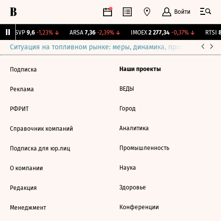
Войти
BISVP
9,6
-1,23%
↓
ARSA
7,36
-2,39%
↓
IMOEX
2 277,34
-0,37%
↓
RTSI
8
Ситуация на топливном рынке: меры, динамика, прогнозы
Выб
Наши проекты
Подписка
ВЕДЫ
Реклама
Город
РФРИТ
Аналитика
Справочник компаний
Промышленность
Подписка для юр.лиц
Наука
О компании
Здоровье
Редакция
Конференции
Менеджмент