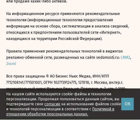
или продаже каких-либо активов.
На информационном ресурсе применяются рекомендательные
технологии (информационные технологии предоставления
информации на основе сбора, систематизации и анализа сведений,
относящихся к предпочтениям пользователей сети «Интернет»,
находящихся на территории Российской Федерации).
Правила применения рекомендательных технологий в виджетах
рекламно-обменной сети, размещенных на сайте vedomosti.ru:
СМИ2
,
24smi
Все права защищены © АО Бизнес Ньюс Медиа, ИНН/КПП
7712108141/771501001, ОГРН 1027739124775, 127018, г. Москва, вн.тер.г.
муниципальный округ Марьина Роща, ул. Полковая, д. 3, стр. 1 1999—
На нашем сайте используются cookie-файлы и технологии
2026
персонализации. Продолжая пользоваться данным сайтом, вы
ОК
подтверждаете свое
согласие
на использование файлов cookie
и технологий персонализации в соответствии с
Политикой в
отношении обработки персональных данных.