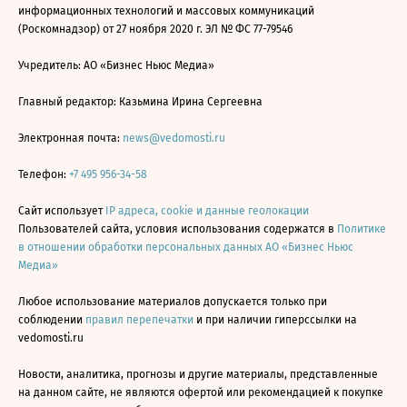
информационных технологий и массовых коммуникаций
(Роскомнадзор) от 27 ноября 2020 г. ЭЛ № ФС 77-79546
Учредитель: АО «Бизнес Ньюс Медиа»
Главный редактор: Казьмина Ирина Сергеевна
Электронная почта:
news@vedomosti.ru
Телефон:
+7 495 956-34-58
Сайт использует
IP адреса, cookie и данные геолокации
Пользователей сайта, условия использования содержатся в
Политике
в отношении обработки персональных данных АО «Бизнес Ньюс
Медиа»
Любое использование материалов допускается только при
соблюдении
правил перепечатки
и при наличии гиперссылки на
vedomosti.ru
Новости, аналитика, прогнозы и другие материалы, представленные
на данном сайте, не являются офертой или рекомендацией к покупке