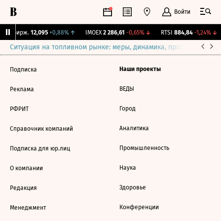
Войти
CNY Бирж.
12,095
+0,88%
↑
IMOEX
2 286,61
-0,65%
↓
RTSI
884,84
-1,24%
↓
Ситуация на топливном рынке: меры, динамика, прогнозы
Выб
Наши проекты
Подписка
ВЕДЫ
Реклама
Город
РФРИТ
Аналитика
Справочник компаний
Промышленность
Подписка для юр.лиц
Наука
О компании
Здоровье
Редакция
Конференции
Менеджмент