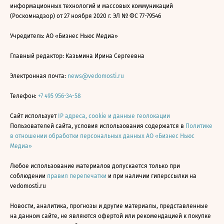
информационных технологий и массовых коммуникаций
(Роскомнадзор) от 27 ноября 2020 г. ЭЛ № ФС 77-79546
Учредитель: АО «Бизнес Ньюс Медиа»
Главный редактор: Казьмина Ирина Сергеевна
Электронная почта:
news@vedomosti.ru
Телефон:
+7 495 956-34-58
Сайт использует
IP адреса, cookie и данные геолокации
Пользователей сайта, условия использования содержатся в
Политике
в отношении обработки персональных данных АО «Бизнес Ньюс
Медиа»
Любое использование материалов допускается только при
соблюдении
правил перепечатки
и при наличии гиперссылки на
vedomosti.ru
Новости, аналитика, прогнозы и другие материалы, представленные
на данном сайте, не являются офертой или рекомендацией к покупке