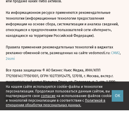
или продаже каких-либо активов.
На информационном ресурсе применяются рекомендательные
технологии (информационные технологии предоставления
информации на основе сбора, систематизации и анализа сведений,
относящихся к предпочтениям пользователей сети «Интернет»,
находящихся на территории Российской Федерации).
Правила применения рекомендательных технологий в виджетах
рекламно-обменной сети, размещенных на сайте vedomosti.ru:
СМИ2
,
24smi
Все права защищены © АО Бизнес Ньюс Медиа, ИНН/КПП
7712108141/771501001, ОГРН 1027739124775, 127018, г. Москва, вн.тер.г.
муниципальный округ Марьина Роща, ул. Полковая, д. 3, стр. 1 1999—
На нашем сайте используются cookie-файлы и технологии
2026
персонализации. Продолжая пользоваться данным сайтом, вы
ОК
подтверждаете свое
согласие
на использование файлов cookie
и технологий персонализации в соответствии с
Политикой в
отношении обработки персональных данных.