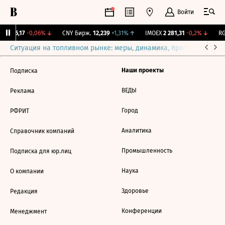
Войти
BI
115,17
-0,06%
↓
CNY Бирж.
12,239
+1,31%
↑
IMOEX
2 281,31
-0,2%
↓
RG
Ситуация на топливном рынке: меры, динамика, прогнозы
Выб
Наши проекты
Подписка
ВЕДЫ
Реклама
Город
РФРИТ
Аналитика
Справочник компаний
Промышленность
Подписка для юр.лиц
Наука
О компании
Здоровье
Редакция
Конференции
Менеджмент