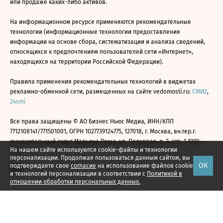
или продаже каких-либо активов.
На информационном ресурсе применяются рекомендательные
технологии (информационные технологии предоставления
информации на основе сбора, систематизации и анализа сведений,
относящихся к предпочтениям пользователей сети «Интернет»,
находящихся на территории Российской Федерации).
Правила применения рекомендательных технологий в виджетах
рекламно-обменной сети, размещенных на сайте vedomosti.ru:
СМИ2
,
24smi
Все права защищены © АО Бизнес Ньюс Медиа, ИНН/КПП
7712108141/771501001, ОГРН 1027739124775, 127018, г. Москва, вн.тер.г.
муниципальный округ Марьина Роща, ул. Полковая, д. 3, стр. 1 1999—
На нашем сайте используются cookie-файлы и технологии
2026
персонализации. Продолжая пользоваться данным сайтом, вы
ОК
подтверждаете свое
согласие
на использование файлов cookie
и технологий персонализации в соответствии с
Политикой в
отношении обработки персональных данных.