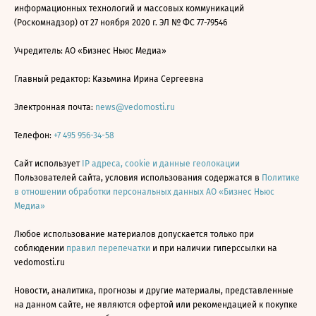
информационных технологий и массовых коммуникаций
(Роскомнадзор) от 27 ноября 2020 г. ЭЛ № ФС 77-79546
Учредитель: АО «Бизнес Ньюс Медиа»
Главный редактор: Казьмина Ирина Сергеевна
Электронная почта:
news@vedomosti.ru
Телефон:
+7 495 956-34-58
Сайт использует
IP адреса, cookie и данные геолокации
Пользователей сайта, условия использования содержатся в
Политике
в отношении обработки персональных данных АО «Бизнес Ньюс
Медиа»
Любое использование материалов допускается только при
соблюдении
правил перепечатки
и при наличии гиперссылки на
vedomosti.ru
Новости, аналитика, прогнозы и другие материалы, представленные
на данном сайте, не являются офертой или рекомендацией к покупке