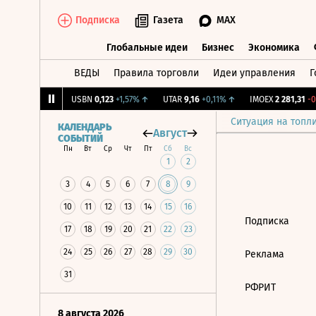
Подписка
Газета
MAX
Глобальные идеи
Бизнес
Экономика
ВЕДЫ
Правила торговли
Идеи управления
Г
Глобальные идеи
Бизнес
Экономик
,239
+1,31%
↑
USBN
0,123
+1,57%
↑
UTAR
9,16
+0,11%
↑
IMOEX
2 281,31
-0,
Ситуация на топл
КАЛЕНДАРЬ
Август
СОБЫТИЙ
Пн
Вт
Ср
Чт
Пт
Сб
Вс
1
2
3
4
5
6
7
8
9
10
11
12
13
14
15
16
Подписка
17
18
19
20
21
22
23
24
25
26
27
28
29
30
Реклама
31
РФРИТ
8 августа 2026