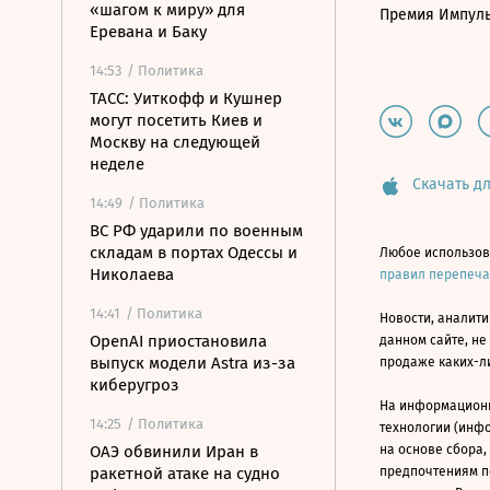
«шагом к миру» для
Премия Импул
Еревана и Баку
14:53
/ Политика
ТАСС: Уиткофф и Кушнер
могут посетить Киев и
Москву на следующей
неделе
Скачать дл
14:49
/ Политика
ВС РФ ударили по военным
складам в портах Одессы и
Любое использов
Николаева
правил перепеч
14:41
/ Политика
Новости, аналити
OpenAI приостановила
данном сайте, не
выпуск модели Astra из-за
продаже каких-л
киберугроз
На информацион
14:25
/ Политика
технологии (инф
ОАЭ обвинили Иран в
на основе сбора,
ракетной атаке на судно
предпочтениям п