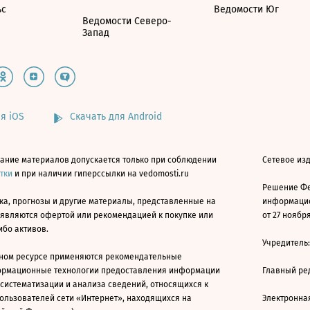
ьс
Ведомости Юг
Ведомости Северо-
Запад
я iOS
Скачать для Android
ание материалов допускается только при соблюдении
Сетевое изд
атки
и при наличии гиперссылки на vedomosti.ru
Решение Фе
ка, прогнозы и другие материалы, представленные на
информацио
 являются офертой или рекомендацией к покупке или
от 27 ноября
ибо активов.
Учредитель
ном ресурсе применяются рекомендательные
ормационные технологии предоставления информации
Главный ре
 систематизации и анализа сведений, относящихся к
ользователей сети «Интернет», находящихся на
Электронна