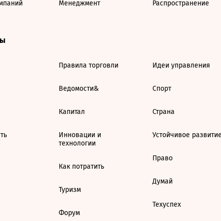
мпаний
Менеджмент
Распространение
ты
Правила торговли
Идеи управления
Ведомости&
Спорт
Капитал
Страна
ть
Инновации и
Устойчивое развити
технологии
Право
Как потратить
Думай
Туризм
Техуспех
Форум