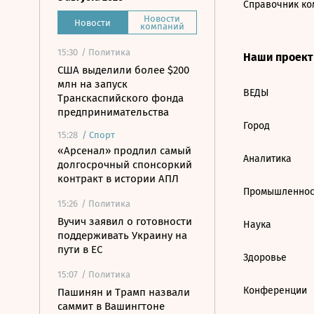
Справочник ко
Новости
Новости
компаний
15:30
/ Политика
Наши проек
США выделили более $200
млн на запуск
ВЕДЫ
Транскаспийского фонда
предпринимательства
Город
15:28
/
Спорт
«Арсенал» продлил самый
Аналитика
долгосрочный спонсоркий
контракт в истории АПЛ
Промышленнос
15:26
/ Политика
Вучич заявил о готовности
Наука
поддерживать Украину на
пути в ЕС
Здоровье
15:07
/ Политика
Конференции
Пашинян и Трамп назвали
саммит в Вашингтоне