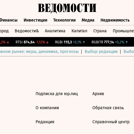
Финансы
Инвестиции
Технологии
Медиа
Недвижимость
ород
Ведомости&
Аналитика
Капитал
Страна
Промышле
а
Финансы
Инвестиции
Технологии
Медиа
Недвижимос
2%
↓
RTSI
874,64
-1,12%
↓
RGBI
115,3
+0,1%
↑
RGBITR
777,14
+0,2%
↑
C
ивном рынке: меры, динамика, прогнозы
Выбор редакции
Выбо
Подписка для юр.лиц
Архив
О компании
Обратная связь
Редакция
Справочный центр