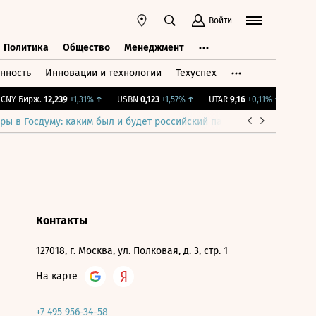
Войти
Политика
Общество
Менеджмент
нность
Инновации и технологии
Техуспех
ть
Политика
Общество
Менеджмент
NY Бирж.
12,239
+1,31%
↑
USBN
0,123
+1,57%
↑
UTAR
9,16
+0,11%
↑
IMOEX
ры в Госдуму: каким был и будет российский парламент
Война н
Контакты
127018, г. Москва, ул. Полковая, д. 3, стр. 1
На карте
+7 495 956-34-58