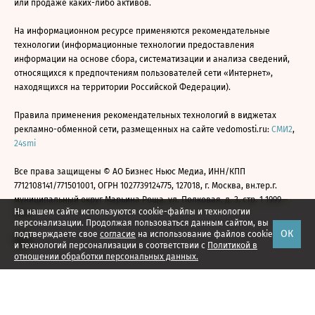
или продаже каких-либо активов.
На информационном ресурсе применяются рекомендательные
технологии (информационные технологии предоставления
информации на основе сбора, систематизации и анализа сведений,
относящихся к предпочтениям пользователей сети «Интернет»,
находящихся на территории Российской Федерации).
Правила применения рекомендательных технологий в виджетах
рекламно-обменной сети, размещенных на сайте vedomosti.ru:
СМИ2
,
24smi
Все права защищены © АО Бизнес Ньюс Медиа, ИНН/КПП
7712108141/771501001, ОГРН 1027739124775, 127018, г. Москва, вн.тер.г.
муниципальный округ Марьина Роща, ул. Полковая, д. 3, стр. 1 1999—
На нашем сайте используются cookie-файлы и технологии
2026
персонализации. Продолжая пользоваться данным сайтом, вы
ОК
подтверждаете свое
согласие
на использование файлов cookie
и технологий персонализации в соответствии с
Политикой в
отношении обработки персональных данных.