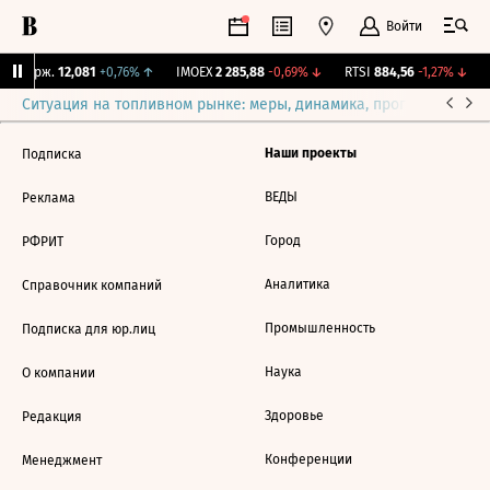
Войти
Y Бирж.
12,081
+0,76%
↑
IMOEX
2 285,88
-0,69%
↓
RTSI
884,56
-1,27%
↓
Ситуация на топливном рынке: меры, динамика, прогнозы
Выб
Наши проекты
Подписка
ВЕДЫ
Реклама
Город
РФРИТ
Аналитика
Справочник компаний
Промышленность
Подписка для юр.лиц
Наука
О компании
Здоровье
Редакция
Конференции
Менеджмент