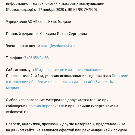
информационных технологий и массовых коммуникаций
(Роскомнадзор) от 27 ноября 2020 г. ЭЛ № ФС 77-79546
Учредитель: АО «Бизнес Ньюс Медиа»
Главный редактор: Казьмина Ирина Сергеевна
Электронная почта:
news@vedomosti.ru
Телефон:
+7 495 956-34-58
Сайт использует
IP адреса, cookie и данные геолокации
Пользователей сайта, условия использования содержатся в
Политике
в отношении обработки персональных данных АО «Бизнес Ньюс
Медиа»
Любое использование материалов допускается только при
соблюдении
правил перепечатки
и при наличии гиперссылки на
vedomosti.ru
Новости, аналитика, прогнозы и другие материалы, представленные
на данном сайте, не являются офертой или рекомендацией к покупке