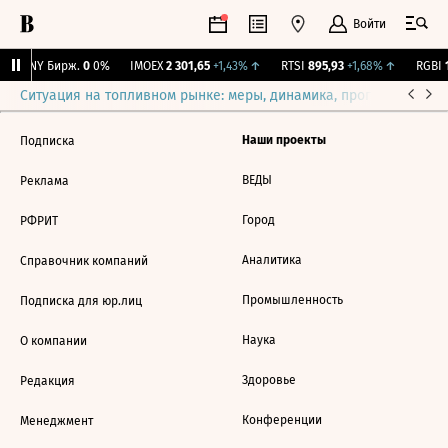
Войти
CNY Бирж.
0
0%
IMOEX
2 301,65
+1,43%
↑
RTSI
895,93
+1,68%
↑
RGBI
1
Ситуация на топливном рынке: меры, динамика, прогнозы
Выб
Наши проекты
Подписка
ВЕДЫ
Реклама
Город
РФРИТ
Аналитика
Справочник компаний
Промышленность
Подписка для юр.лиц
Наука
О компании
Здоровье
Редакция
Конференции
Менеджмент