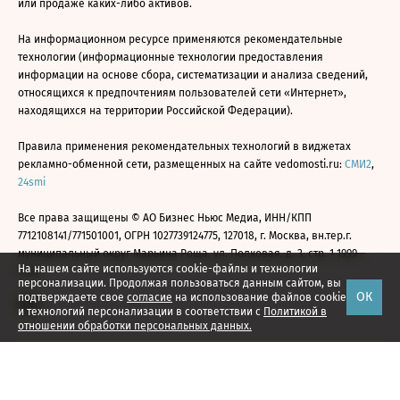
или продаже каких-либо активов.
На информационном ресурсе применяются рекомендательные
технологии (информационные технологии предоставления
информации на основе сбора, систематизации и анализа сведений,
относящихся к предпочтениям пользователей сети «Интернет»,
находящихся на территории Российской Федерации).
Правила применения рекомендательных технологий в виджетах
рекламно-обменной сети, размещенных на сайте vedomosti.ru:
СМИ2
,
24smi
Все права защищены © АО Бизнес Ньюс Медиа, ИНН/КПП
7712108141/771501001, ОГРН 1027739124775, 127018, г. Москва, вн.тер.г.
муниципальный округ Марьина Роща, ул. Полковая, д. 3, стр. 1 1999—
На нашем сайте используются cookie-файлы и технологии
2026
персонализации. Продолжая пользоваться данным сайтом, вы
ОК
подтверждаете свое
согласие
на использование файлов cookie
и технологий персонализации в соответствии с
Политикой в
отношении обработки персональных данных.