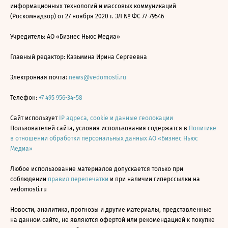
информационных технологий и массовых коммуникаций
(Роскомнадзор) от 27 ноября 2020 г. ЭЛ № ФС 77-79546
Учредитель: АО «Бизнес Ньюс Медиа»
Главный редактор: Казьмина Ирина Сергеевна
Электронная почта:
news@vedomosti.ru
Телефон:
+7 495 956-34-58
Сайт использует
IP адреса, cookie и данные геолокации
Пользователей сайта, условия использования содержатся в
Политике
в отношении обработки персональных данных АО «Бизнес Ньюс
Медиа»
Любое использование материалов допускается только при
соблюдении
правил перепечатки
и при наличии гиперссылки на
vedomosti.ru
Новости, аналитика, прогнозы и другие материалы, представленные
на данном сайте, не являются офертой или рекомендацией к покупке