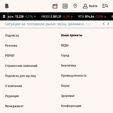
Войти
CNY Бирж.
12,239
+1,31%
↑
IMOEX
2 281,31
-0,2%
↓
RTSI
874,64
-1,12%
↓
R
Ситуация на топливном рынке: меры, динамика, прогнозы
Выб
Наши проекты
Подписка
ВЕДЫ
Реклама
Город
РФРИТ
Аналитика
Справочник компаний
Промышленность
Подписка для юр.лиц
Наука
О компании
Здоровье
Редакция
Конференции
Менеджмент