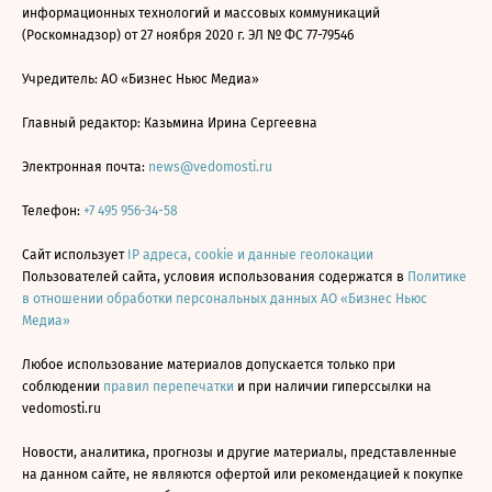
информационных технологий и массовых коммуникаций
(Роскомнадзор) от 27 ноября 2020 г. ЭЛ № ФС 77-79546
Учредитель: АО «Бизнес Ньюс Медиа»
Главный редактор: Казьмина Ирина Сергеевна
Электронная почта:
news@vedomosti.ru
Телефон:
+7 495 956-34-58
Сайт использует
IP адреса, cookie и данные геолокации
Пользователей сайта, условия использования содержатся в
Политике
в отношении обработки персональных данных АО «Бизнес Ньюс
Медиа»
Любое использование материалов допускается только при
соблюдении
правил перепечатки
и при наличии гиперссылки на
vedomosti.ru
Новости, аналитика, прогнозы и другие материалы, представленные
на данном сайте, не являются офертой или рекомендацией к покупке