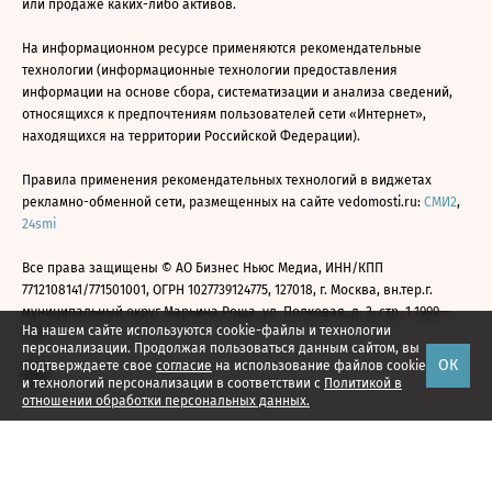
или продаже каких-либо активов.
На информационном ресурсе применяются рекомендательные
технологии (информационные технологии предоставления
информации на основе сбора, систематизации и анализа сведений,
относящихся к предпочтениям пользователей сети «Интернет»,
находящихся на территории Российской Федерации).
Правила применения рекомендательных технологий в виджетах
рекламно-обменной сети, размещенных на сайте vedomosti.ru:
СМИ2
,
24smi
Все права защищены © АО Бизнес Ньюс Медиа, ИНН/КПП
7712108141/771501001, ОГРН 1027739124775, 127018, г. Москва, вн.тер.г.
муниципальный округ Марьина Роща, ул. Полковая, д. 3, стр. 1 1999—
На нашем сайте используются cookie-файлы и технологии
2026
персонализации. Продолжая пользоваться данным сайтом, вы
ОК
подтверждаете свое
согласие
на использование файлов cookie
и технологий персонализации в соответствии с
Политикой в
отношении обработки персональных данных.