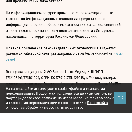
или продаже каких-либо активов.
На информационном ресурсе применяются рекомендательные
технологии (информационные технологии предоставления
информации на основе сбора, систематизации и анализа сведений,
относящихся к предпочтениям пользователей сети «Интернет»,
находящихся на территории Российской Федерации).
Правила применения рекомендательных технологий в виджетах
рекламно-обменной сети, размещенных на сайте vedomosti.ru:
СМИ2
,
24smi
Все права защищены © АО Бизнес Ньюс Медиа, ИНН/КПП
7712108141/771501001, ОГРН 1027739124775, 127018, г. Москва, вн.тер.г.
муниципальный округ Марьина Роща, ул. Полковая, д. 3, стр. 1 1999—
На нашем сайте используются cookie-файлы и технологии
2026
персонализации. Продолжая пользоваться данным сайтом, вы
ОК
подтверждаете свое
согласие
на использование файлов cookie
и технологий персонализации в соответствии с
Политикой в
отношении обработки персональных данных.