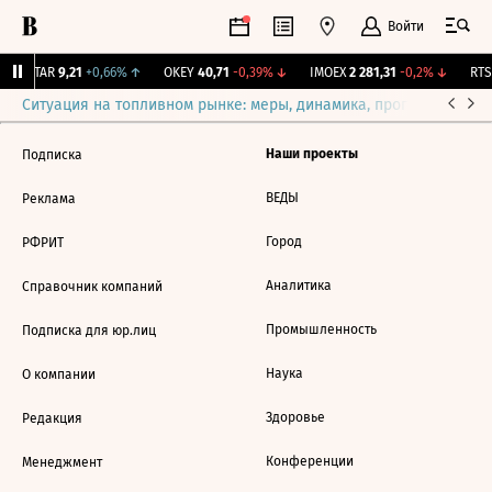
Войти
UTAR
9,21
+0,66%
↑
OKEY
40,71
-0,39%
↓
IMOEX
2 281,31
-0,2%
↓
RTSI
Ситуация на топливном рынке: меры, динамика, прогнозы
Выб
Наши проекты
Подписка
ВЕДЫ
Реклама
Город
РФРИТ
Аналитика
Справочник компаний
Промышленность
Подписка для юр.лиц
Наука
О компании
Здоровье
Редакция
Конференции
Менеджмент