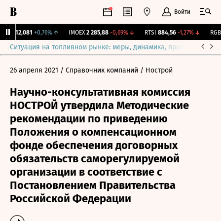
Войти
рж.
12,081
+0,76%
↑
IMOEX
2 285,88
-0,69%
↓
RTSI
884,56
-1,27%
↓
RGBI
Ситуация на топливном рынке: меры, динамика, прогнозы
Выб
26 апреля 2021
/ Справочник компаний
/ Нострой
Научно-консультативная комиссия
НОСТРОЙ утвердила Методические
рекомендации по приведению
Положения о компенсационном
фонде обеспечения договорных
обязательств саморегулируемой
организации в соответствие с
Постановлением Правительства
Российской Федерации