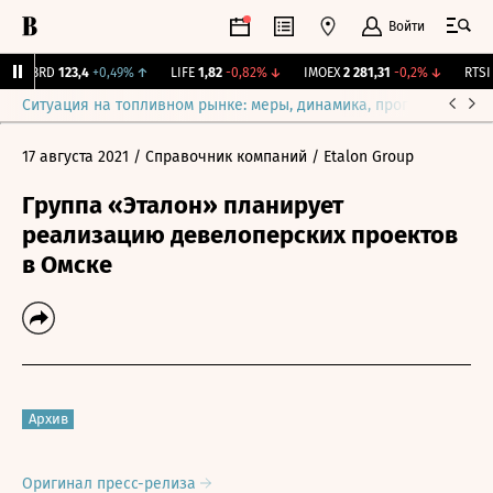
Войти
ABRD
123,4
+0,49%
↑
LIFE
1,82
-0,82%
↓
IMOEX
2 281,31
-0,2%
↓
RTSI
8
Ситуация на топливном рынке: меры, динамика, прогнозы
Выб
17 августа 2021
/ Справочник компаний
/ Etalon Group
Группа «Эталон» планирует
реализацию девелоперских проектов
в Омске
Архив
Оригинал пресс-релиза