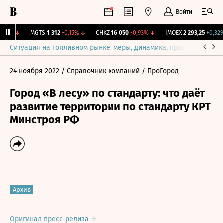
Войти
04%
↓
MGTS
1 312
-0,15%
↓
CHKZ
16 050
-0,93%
↓
IMOEX
2 293,25
+0,32%
Ситуация на топливном рынке: меры, динамика, прогнозы
Выб
24 ноября 2022
/ Справочник компаний
/ ПроГород
Город «В лесу» по стандарту: что даёт
развитие территории по стандарту КРТ
Минстроя РФ
Архив
Оригинал пресс-релиза