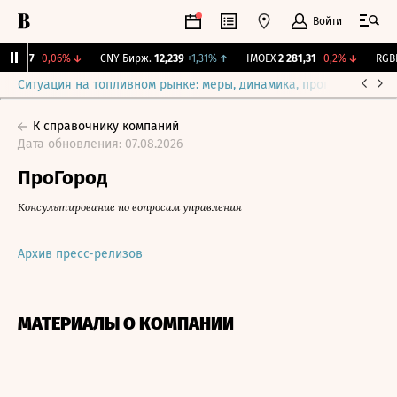
Войти
115,17
-0,06%
↓
CNY Бирж.
12,239
+1,31%
↑
IMOEX
2 281,31
-0,2%
↓
RGBIT
Ситуация на топливном рынке: меры, динамика, прогнозы
Выб
К справочнику компаний
Дата обновления: 07.08.2026
ПроГород
Консультирование по вопросам управления
Архив пресс-релизов
МАТЕРИАЛЫ О КОМПАНИИ