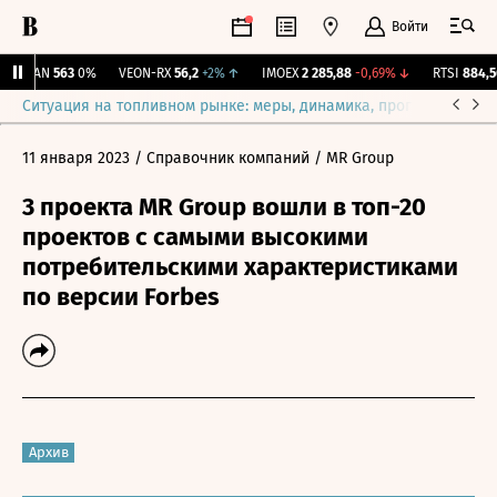
Войти
AVAN
563
0%
VEON-RX
56,2
+2%
↑
IMOEX
2 285,88
-0,69%
↓
RTSI
884,56
Ситуация на топливном рынке: меры, динамика, прогнозы
Выб
11 января 2023
/ Справочник компаний
/ MR Group
3 проекта MR Group вошли в топ-20
проектов с самыми высокими
потребительскими характеристиками
по версии Forbes
Архив