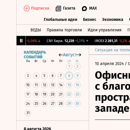
Подписка
Газета
MAX
Глобальные идеи
Бизнес
Экономика
ВЕДЫ
Правила торговли
Идеи управления
Г
Глобальные идеи
Бизнес
Экономик
RGBI
115,17
-0,06%
↓
CNY Бирж.
12,239
+1,31%
↑
IMOEX
2 281,31
-0,2%
↓
Ситуация на топл
КАЛЕНДАРЬ
Август
СОБЫТИЙ
Пн
Вт
Ср
Чт
Пт
Сб
Вс
10 апреля 2024
/ 
1
2
Офисны
3
4
5
6
7
8
9
с благ
10
11
12
13
14
15
16
простр
17
18
19
20
21
22
23
24
25
26
27
28
29
30
западе
31
8 августа 2026