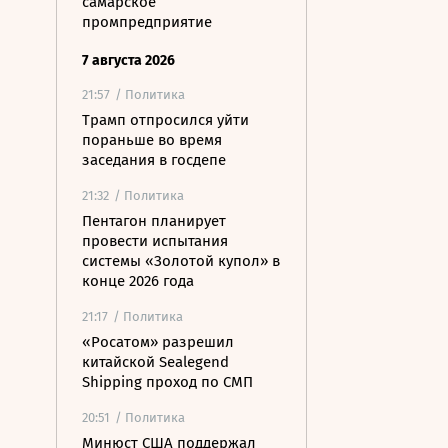
самарское
промпредприятие
7 августа 2026
21:57
/ Политика
Трамп отпросился уйти
пораньше во время
заседания в госдепе
21:32
/ Политика
Пентагон планирует
провести испытания
системы «Золотой купол» в
конце 2026 года
21:17
/ Политика
«Росатом» разрешил
китайской Sealegend
Shipping проход по СМП
20:51
/ Политика
Минюст США поддержал