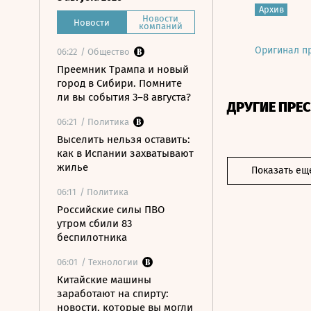
Архив
Новости
Новости
компаний
Оригинал п
06:22
/ Общество
Преемник Трампа и новый
город в Сибири. Помните
ли вы события 3–8 августа?
ДРУГИЕ ПРЕ
06:21
/ Политика
Выселить нельзя оставить:
как в Испании захватывают
жилье
Показать ещ
06:11
/ Политика
Российские силы ПВО
утром сбили 83
беспилотника
06:01
/ Технологии
Китайские машины
заработают на спирту:
новости, которые вы могли