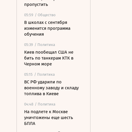
пропустить
05:59
/ Общество
В школах с сентября
изменится программа
обучения
05:39
/ Политика
Киев пообещал США не
бить по танкерам КТК в
Черном море
05:15
/ Политика
ВС РФ ударили по
военному заводу и складу
топлива в Киеве
04:48
/ Политика
На подлете к Москве
уничтожены еще шесть
БПЛА