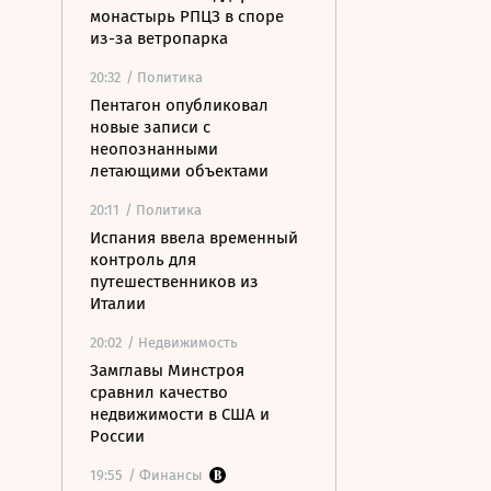
монастырь РПЦЗ в споре
из-за ветропарка
20:32
/ Политика
Пентагон опубликовал
новые записи с
неопознанными
летающими объектами
20:11
/ Политика
Испания ввела временный
контроль для
путешественников из
Италии
20:02
/ Недвижимость
Замглавы Минстроя
сравнил качество
недвижимости в США и
России
19:55
/ Финансы