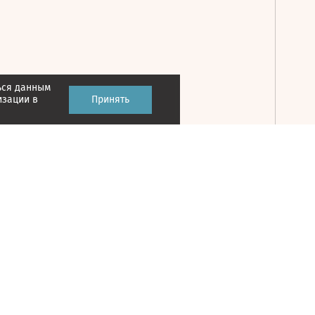
ься данным
Принять
изации в