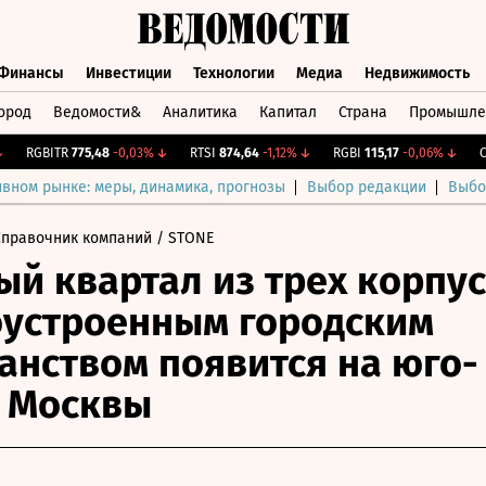
Финансы
Инвестиции
Технологии
Медиа
Недвижимость
ород
Ведомости&
Аналитика
Капитал
Страна
Промышле
а
Финансы
Инвестиции
Технологии
Медиа
Недвижимос
RGBITR
775,48
-0,03%
↓
RTSI
874,64
-1,12%
↓
RGBI
115,17
-0,06%
↓
CNY 
ивном рынке: меры, динамика, прогнозы
Выбор редакции
Выбо
Справочник компаний
/ STONE
й квартал из трех корпу
оустроенным городским
анством появится на юго-
 Москвы