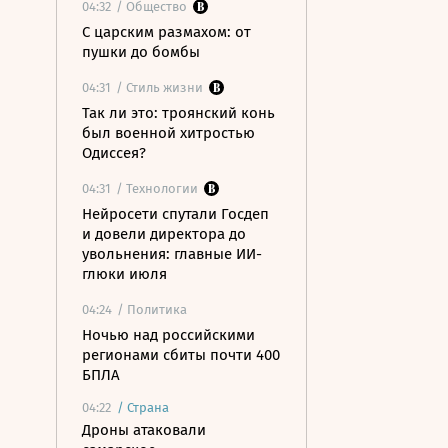
04:32
/ Общество
С царским размахом: от
пушки до бомбы
04:31
/ Стиль жизни
Так ли это: троянский конь
был военной хитростью
Одиссея?
04:31
/ Технологии
Нейросети спутали Госдеп
и довели директора до
увольнения: главные ИИ-
глюки июля
04:24
/ Политика
Ночью над российскими
регионами сбиты почти 400
БПЛА
04:22
/
Страна
Дроны атаковали