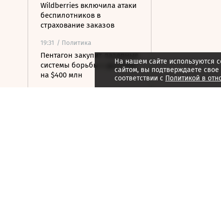
Wildberries включила атаки
беспилотников в
страхование заказов
19:31
/ Политика
Пентагон закупит лазерные
На нашем сайте используются c
системы борьбы с дронами
сайтом, вы подтверждаете свое
на $400 млн
соответствии с
Политикой в отн
19:19
/ Политика
Бессент: США могут
заключить новую мирную
сделку с Ираном 7 или 8
августа
19:00
/ Бизнес
Аукцион по продаже
Рижского вокзала вновь не
состоялся
18:44
/ Политика
В Раде призвали Федорова