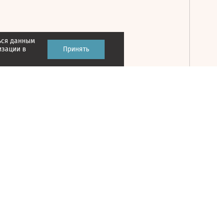
ься данным
Принять
изации в