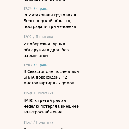
12:29
/
Страна
ВСУ атаковали грузовик в
Белгородской области,
пострадали три человека
12:19
/ Политика
У побережья Турции
обнаружили дрон без
взрывчатки
12:03
/
Страна
В Севастополе после атаки
БПЛА повреждены 12
многоквартирных домов
11:49
/ Политика
ЗАЭС в третий раз за
неделю потеряла внешнее
электроснабжение
11:47
/ Политика