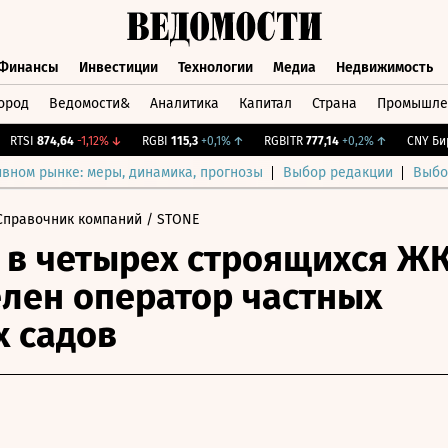
Финансы
Инвестиции
Технологии
Медиа
Недвижимость
ород
Ведомости&
Аналитика
Капитал
Страна
Промышле
а
Финансы
Инвестиции
Технологии
Медиа
Недвижимос
TSI
874,64
-1,12%
↓
RGBI
115,3
+0,1%
↑
RGBITR
777,14
+0,2%
↑
CNY Бирж.
ивном рынке: меры, динамика, прогнозы
Выбор редакции
Выбо
Справочник компаний
/ STONE
 в четырех строящихся Ж
лен оператор частных
х садов