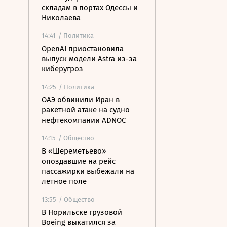
складам в портах Одессы и
Николаева
14:41
/ Политика
OpenAI приостановила
выпуск модели Astra из-за
киберугроз
14:25
/ Политика
ОАЭ обвинили Иран в
ракетной атаке на судно
нефтекомпании ADNOC
14:15
/ Общество
В «Шереметьево»
опоздавшие на рейс
пассажирки выбежали на
летное поле
13:55
/ Общество
В Норильске грузовой
Boeing выкатился за