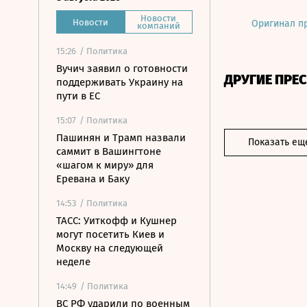
Новости
Новости
Оригинал п
компаний
15:26
/ Политика
Вучич заявил о готовности
ДРУГИЕ ПРЕ
поддерживать Украину на
пути в ЕС
15:07
/ Политика
Пашинян и Трамп назвали
Показать ещ
саммит в Вашингтоне
«шагом к миру» для
Еревана и Баку
14:53
/ Политика
ТАСС: Уиткофф и Кушнер
могут посетить Киев и
Москву на следующей
неделе
14:49
/ Политика
ВС РФ ударили по военным