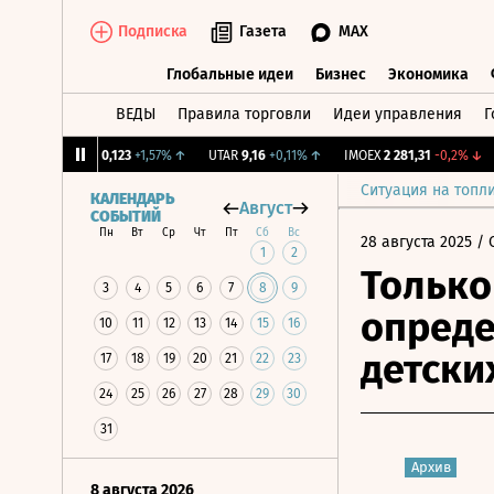
Подписка
Газета
MAX
Глобальные идеи
Бизнес
Экономика
ВЕДЫ
Правила торговли
Идеи управления
Г
Глобальные идеи
Бизнес
Экономик
%
↑
USBN
0,123
+1,57%
↑
UTAR
9,16
+0,11%
↑
IMOEX
2 281,31
-0,2%
↓
R
Ситуация на топл
КАЛЕНДАРЬ
Август
СОБЫТИЙ
Пн
Вт
Ср
Чт
Пт
Сб
Вс
28 августа 2025
/ 
1
2
Только
3
4
5
6
7
8
9
опреде
10
11
12
13
14
15
16
детски
17
18
19
20
21
22
23
24
25
26
27
28
29
30
31
Архив
8 августа 2026