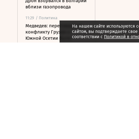
Дрон взорвался в Болгарии
вблизи газопровода
11:29
/ Политика
Медведев: переговоры по
На нашем сайте используются c
сайтом, вы подтверждаете свое
конфликту Грузии и
соответствии с
Политикой в отн
Южной Осетии были
сложными
11:24
/ Политика
Index: Сийярто
заподозрили во
взяточничестве
11:09
/ Политика
Турция ограничила проход
судов в Черное море через
пролив Дарданеллы
10:56
/
Страна
В Геленджике закрыли
пляжи из-за угрозы атаки