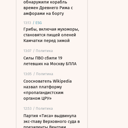
обнаружили корабль
времен Древнего Рима с
амфорами на борту
13:13
/
ESG
Грибы, включая мухоморы,
становятся пищей оленей
Камчатки перед зимой
13:07
/ Политика
Силы ПВО сбили 19
летевших на Москву БПЛА
13:05
/ Политика
Сооснователь Wikipedia
назвал платформу
«пропагандистским
органом ЦРУ»
12:53
/ Политика
Партия «Тиса» выдвинула
экс-главу Верховного суда в
президенты Венгрии