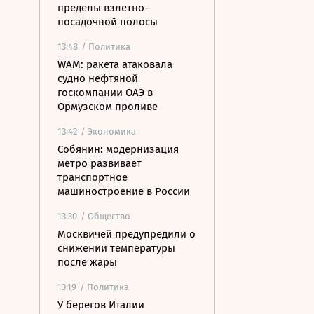
пределы взлетно-
посадочной полосы
13:48
/ Политика
WAM: ракета атаковала
судно нефтяной
госкомпании ОАЭ в
Ормузском проливе
13:42
/ Экономика
Собянин: модернизация
метро развивает
транспортное
машиностроение в России
13:30
/ Общество
Москвичей предупредили о
снижении температуры
после жары
13:19
/ Политика
У берегов Италии