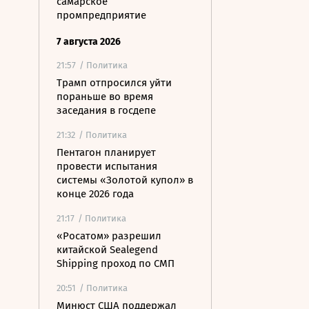
самарское
промпредприятие
7 августа 2026
21:57
/ Политика
Трамп отпросился уйти
пораньше во время
заседания в госдепе
21:32
/ Политика
Пентагон планирует
провести испытания
системы «Золотой купол» в
конце 2026 года
21:17
/ Политика
«Росатом» разрешил
китайской Sealegend
Shipping проход по СМП
20:51
/ Политика
Минюст США поддержал