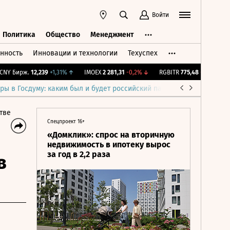
Войти
Политика
Общество
Менеджмент
нность
Инновации и технологии
Техуспех
ть
Политика
Общество
Менеджмент
 Бирж.
12,239
+1,31%
↑
IMOEX
2 281,31
-0,2%
↓
RGBITR
775,48
-0,03%
↓
R
ры в Госдуму: каким был и будет российский парламент
Война н
тве
Спецпроект 16+
«Домклик»: спрос на вторичную
недвижимость в ипотеку вырос
за год в 2,2 раза
в