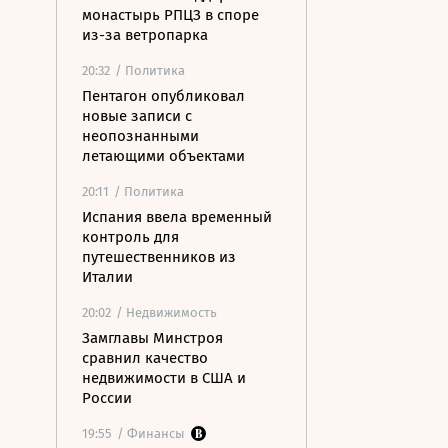
монастырь РПЦЗ в споре
из-за ветропарка
20:32
/ Политика
Пентагон опубликовал
новые записи с
неопознанными
летающими объектами
20:11
/ Политика
Испания ввела временный
контроль для
путешественников из
Италии
20:02
/ Недвижимость
Замглавы Минстроя
сравнил качество
недвижимости в США и
России
19:55
/ Финансы