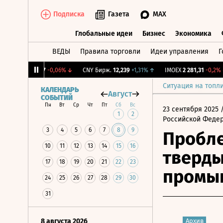
Подписка
Газета
MAX
Глобальные идеи
Бизнес
Экономика
ВЕДЫ
Правила торговли
Идеи управления
Г
Глобальные идеи
Бизнес
Экономик
RGBI
115,17
-0,06%
↓
CNY Бирж.
12,239
+1,31%
↑
IMOEX
2 281,31
-0,2%
↓
Ситуация на топл
КАЛЕНДАРЬ
Август
СОБЫТИЙ
Пн
Вт
Ср
Чт
Пт
Сб
Вс
23 сентября 2025
/
1
2
Российской Феде
3
4
5
6
7
8
9
Пробле
10
11
12
13
14
15
16
тверды
17
18
19
20
21
22
23
промы
24
25
26
27
28
29
30
31
8 августа 2026
Архив