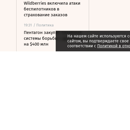
Wildberries включила атаки
беспилотников в
страхование заказов
19:31
/ Политика
Пентагон закупит лазерные
На нашем сайте используются c
системы борьбы с дронами
сайтом, вы подтверждаете свое
на $400 млн
соответствии с
Политикой в отн
19:19
/ Политика
Бессент: США могут
заключить новую мирную
сделку с Ираном 7 или 8
августа
19:00
/ Бизнес
Аукцион по продаже
Рижского вокзала вновь не
состоялся
18:44
/ Политика
В Раде призвали Федорова