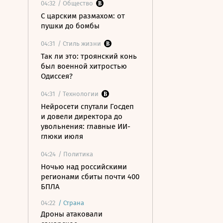
04:32
/ Общество
С царским размахом: от
пушки до бомбы
04:31
/ Стиль жизни
Так ли это: троянский конь
был военной хитростью
Одиссея?
04:31
/ Технологии
Нейросети спутали Госдеп
и довели директора до
увольнения: главные ИИ-
глюки июля
04:24
/ Политика
Ночью над российскими
регионами сбиты почти 400
БПЛА
04:22
/
Страна
Дроны атаковали