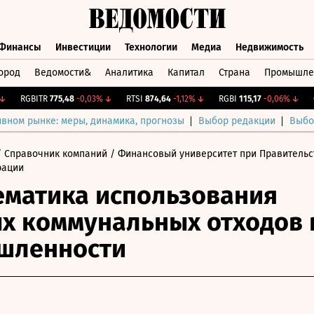
Финансы
Инвестиции
Технологии
Медиа
Недвижимость
ород
Ведомости&
Аналитика
Капитал
Страна
Промышле
а
Финансы
Инвестиции
Технологии
Медиа
Недвижимос
RGBITR
775,48
-0,03%
↓
RTSI
874,64
-1,12%
↓
RGBI
115,17
-0,06%
↓
CNY
ивном рынке: меры, динамика, прогнозы
Выбор редакции
Выбо
 Справочник компаний
/ Финансовый университет при Правительс
рации
матика использования
х коммунальных отходов 
шленности