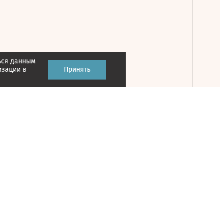
ься данным
Принять
изации в