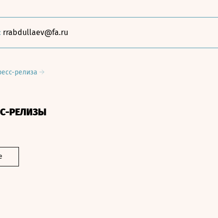
:
rrabdullaev@fa.ru
ресс-релиза
СС-РЕЛИЗЫ
е