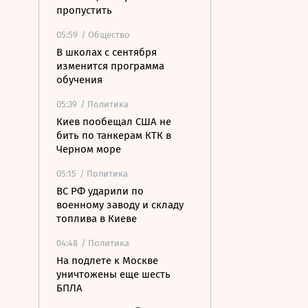
пропустить
05:59
/ Общество
В школах с сентября
изменится программа
обучения
05:39
/ Политика
Киев пообещал США не
бить по танкерам КТК в
Черном море
05:15
/ Политика
ВС РФ ударили по
военному заводу и складу
топлива в Киеве
04:48
/ Политика
На подлете к Москве
уничтожены еще шесть
БПЛА