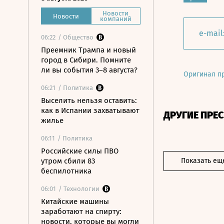
Новости
Новости
компаний
e-mail
06:22
/ Общество
Преемник Трампа и новый
город в Сибири. Помните
ли вы события 3–8 августа?
Оригинал п
06:21
/ Политика
Выселить нельзя оставить:
как в Испании захватывают
ДРУГИЕ ПРЕ
жилье
06:11
/ Политика
Российские силы ПВО
утром сбили 83
Показать ещ
беспилотника
06:01
/ Технологии
Китайские машины
заработают на спирту:
новости, которые вы могли