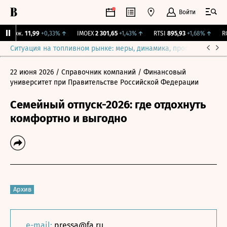
Войти
 Бирж.
11,99
+0,33%
↑
IMOEX
2 301,65
+1,43%
↑
RTSI
895,93
+1,68%
↑
RGB
Ситуация на топливном рынке: меры, динамика, прогнозы
Выб
22 июня 2026
/ Справочник компаний
/ Финансовый
университет при Правительстве Российской Федерации
Семейный отпуск-2026: где отдохнуть
комфортно и выгодно
Архив
e-mail:
pressa@fa.ru