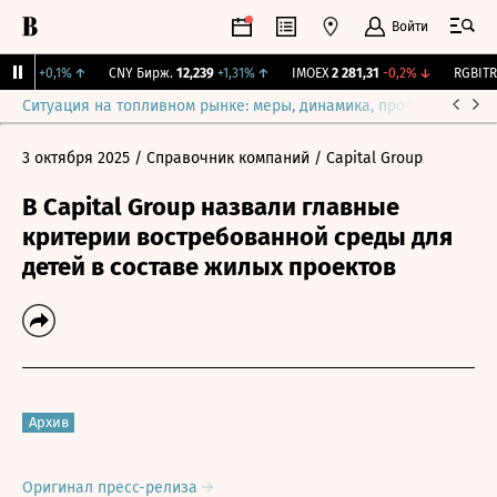
Войти
15,3
+0,1%
↑
CNY Бирж.
12,239
+1,31%
↑
IMOEX
2 281,31
-0,2%
↓
RGBITR
7
Ситуация на топливном рынке: меры, динамика, прогнозы
Выб
3 октября 2025
/ Справочник компаний
/ Capital Group
В Capital Group назвали главные
критерии востребованной среды для
детей в составе жилых проектов
Архив
Оригинал пресс-релиза