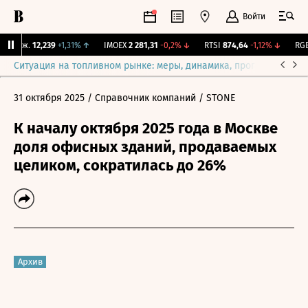
Войти
 Бирж.
12,239
+1,31%
↑
IMOEX
2 281,31
-0,2%
↓
RTSI
874,64
-1,12%
↓
RGBI
Ситуация на топливном рынке: меры, динамика, прогнозы
Выб
31 октября 2025
/ Справочник компаний
/ STONE
К началу октября 2025 года в Москве
доля офисных зданий, продаваемых
целиком, сократилась до 26%
Архив