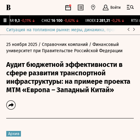
Войти
UTAR
9,3
-0,11%
↓
CHKZ
16 100
-0,62%
↓
IMOEX
2 281,31
-0,2%
↓
RTSI
87
Ситуация на топливном рынке: меры, динамика, прогнозы
Выб
25 ноября 2025
/ Справочник компаний
/ Финансовый
университет при Правительстве Российской Федерации
Аудит бюджетной эффективности в
сфере развития транспортной
инфраструктуры: на примере проекта
МТМ «Европа – Западный Китай»
Архив