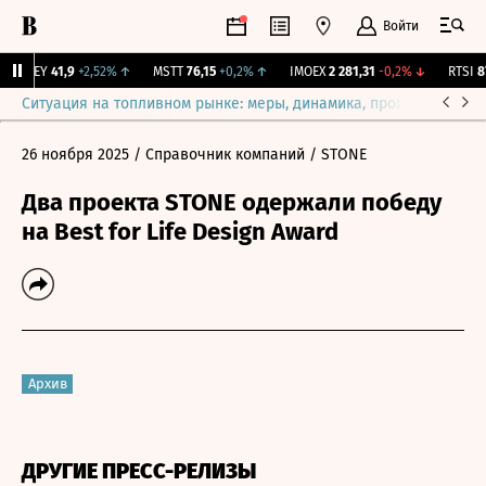
Войти
OKEY
41,9
+2,52%
↑
MSTT
76,15
+0,2%
↑
IMOEX
2 281,31
-0,2%
↓
RTSI
874
Ситуация на топливном рынке: меры, динамика, прогнозы
Выб
26 ноября 2025
/ Справочник компаний
/ STONE
Два проекта STONE одержали победу
на Best for Life Design Award
Архив
ДРУГИЕ ПРЕСС-РЕЛИЗЫ