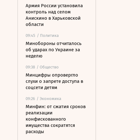
Армия России установила
контроль над селом
Анискино в Харьковской
области
09:45
/ Политика
Минобороны отчиталось
об ударах по Украине за
неделю
09:38
/ Общество
Минцифры опровергло
слухи о запрете доступа в
соцсети детям
09:26
/ Экономика
Минфин: от сжатия сроков
реализации
конфискованного
имущества сократятся
расходы