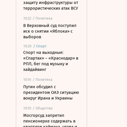
защиту инфраструктуры от
террористических атак ВСУ
10:22
/ Политика
В Верховный суд поступил
иск о снятии «Яблока» с
выборов
10:20
/
Спорт
Спорт на выходные:
«Спартак» – «Краснодар» в
РПЛ, бег под музыку и
хайдайвинг
10:16
/ Политика
Путин обсудил с
президентом ОАЭ ситуацию
вокруг Ирана и Украины
10:10
/ Общество
Мосгорсуд запретил
пенсионерке содержать в
квартире каймана, удава и