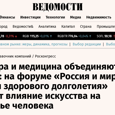
Финансы
Инвестиции
Технологии
Медиа
Недвижимость
ород
Ведомости&
Аналитика
Капитал
Страна
Промышле
а
Финансы
Инвестиции
Технологии
Медиа
Недвижимос
-0,31%
↓
RGBI
115,25
+0,01%
↑
RGBITR
776,04
+0,04%
↑
SOFL
59,18
-5,25
ивном рынке: меры, динамика, прогнозы
Выбор редакции
Выбо
авочник компаний
/ Росконгресс
ра и медицина объединяю
: на форуме «Россия и мир
 здорового долголетия»
т влияние искусства на
ье человека