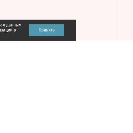
ься данным
Принять
изации в