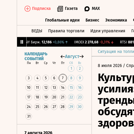
Подписка
Газета
MAX
Глобальные идеи
Бизнес
Экономика
ВЕДЫ
Правила торговли
Идеи управления
Г
Глобальные идеи
Бизнес
Экономик
5,25%
↓
CNY Бирж.
12,186
+0,86%
↑
IMOEX
2 278,68
-0,31%
↓
RTSI
881,78
Ситуация на топл
КАЛЕНДАРЬ
Август
СОБЫТИЙ
Пн
Вт
Ср
Чт
Пт
Сб
Вс
8 июля 2026
/ Спр
1
2
Культу
3
4
5
6
7
8
9
усилия
10
11
12
13
14
15
16
тренды
17
18
19
20
21
22
23
24
25
26
27
28
29
30
обсудя
31
здоров
7 августа 2026