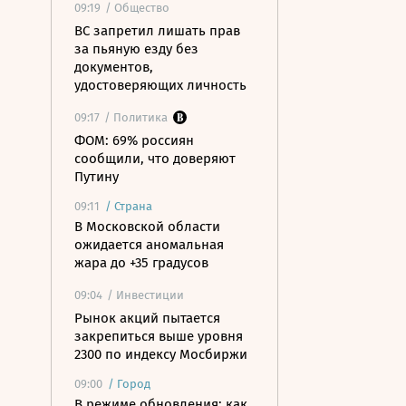
09:19
/ Общество
ВС запретил лишать прав
за пьяную езду без
документов,
удостоверяющих личность
09:17
/ Политика
ФОМ: 69% россиян
сообщили, что доверяют
Путину
09:11
/
Страна
В Московской области
ожидается аномальная
жара до +35 градусов
09:04
/ Инвестиции
Рынок акций пытается
закрепиться выше уровня
2300 по индексу Мосбиржи
09:00
/
Город
В режиме обновления: как