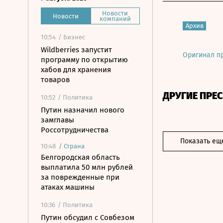
Новости
Новости
компаний
Архив
10:54
/ Бизнес
Wildberries запустит
Оригинал п
программу по открытию
хабов для хранения
товаров
ДРУГИЕ ПРЕ
10:52
/ Политика
Путин назначил нового
замглавы
Россотрудничества
Показать ещ
10:48
/
Страна
Белгородская область
выплатила 50 млн рублей
за поврежденные при
атаках машины
10:36
/ Политика
Путин обсудил с Совбезом