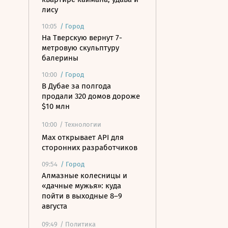
лису
10:05
/
Город
На Тверскую вернут 7-
метровую скульптуру
балерины
10:00
/
Город
В Дубае за полгода
продали 320 домов дороже
$10 млн
10:00
/ Технологии
Mах открывает API для
сторонних разработчиков
09:54
/
Город
Алмазные колесницы и
«дачные мужья»: куда
пойти в выходные 8–9
августа
09:49
/ Политика