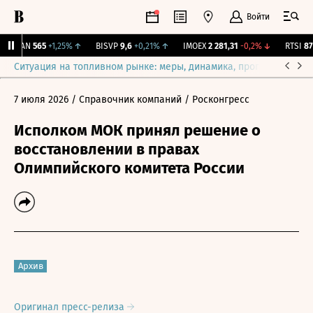
Войти
AVAN
565
+1,25%
↑
BISVP
9,6
+0,21%
↑
IMOEX
2 281,31
-0,2%
↓
RTSI
874
Ситуация на топливном рынке: меры, динамика, прогнозы
Выб
7 июля 2026
/ Справочник компаний
/ Росконгресс
Исполком МОК принял решение о
восстановлении в правах
Олимпийского комитета России
Архив
Оригинал пресс-релиза