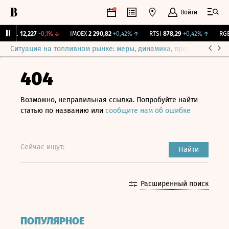
Войти
Бирж.
12,227
-0,1%
↓
IMOEX
2 290,82
+0,42%
↑
RTSI
878,29
+0,42%
↑
RGBI
Ситуация на топливном рынке: меры, динамика, прогнозы
Выб
404
Возможно, неправильная ссылка. Попробуйте найти
статью по названию или
сообщите нам об ошибке
Сейчас ищут:
Найти
Расширенный поиск
ПОПУЛЯРНОЕ