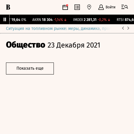
Войти
IRKT
19,64
0%
AKRN
18 304
-1,14%
↓
IMOEX
2 281,31
-0,2%
↓
RTSI
874,64
Ситуация на топливном рынке: меры, динамика, прогнозы
Выб
Общество
23 Декабря 2021
Показать еще