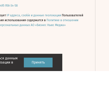
 495 956-34-58
ьзует
IP адреса, cookie и данные геолокации
Пользователей
овия использования содержатся в
Политике в отношении
персональных данных АО «Бизнес Ньюс Медиа»
ься данным
Принять
изации в