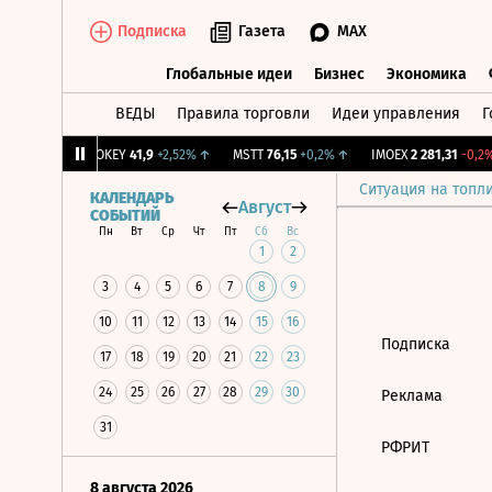
Подписка
Газета
MAX
Глобальные идеи
Бизнес
Экономика
ВЕДЫ
Правила торговли
Идеи управления
Г
Глобальные идеи
Бизнес
Экономик
39
+1,31%
↑
OKEY
41,9
+2,52%
↑
MSTT
76,15
+0,2%
↑
IMOEX
2 281,31
-0,2%
Ситуация на топл
КАЛЕНДАРЬ
Август
СОБЫТИЙ
Пн
Вт
Ср
Чт
Пт
Сб
Вс
1
2
3
4
5
6
7
8
9
10
11
12
13
14
15
16
Подписка
17
18
19
20
21
22
23
24
25
26
27
28
29
30
Реклама
31
РФРИТ
8 августа 2026