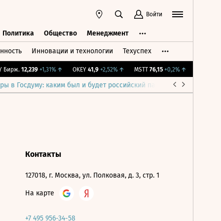
Войти
Политика
Общество
Менеджмент
нность
Инновации и технологии
Техуспех
ть
Политика
Общество
Менеджмент
Бирж.
12,239
+1,31%
↑
OKEY
41,9
+2,52%
↑
MSTT
76,15
+0,2%
↑
IMOEX
2 28
ры в Госдуму: каким был и будет российский парламент
Война н
Контакты
127018, г. Москва, ул. Полковая, д. 3, стр. 1
На карте
+7 495 956-34-58