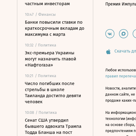
частным инвесторам
Премия Импул
10:47
/ Финансы
Банки повысили ставки по
краткосрочным вкладам до
максимума с марта
10:32
/ Политика
Скачать дл
Экс-премьера Украины
могут назначить главой
«Нафтогаза»
Любое использов
10:21
/ Политика
правил перепеч
Число погибших после
Новости, аналити
стрельбы в школе
данном сайте, не
Таиланда достигло девяти
продаже каких-л
человек
10:08
/ Политика
На информацион
технологии (инф
Сенат США утвердил
на основе сбора,
бывшего адвоката Трампа
предпочтениям п
Тодда Бланша на пост