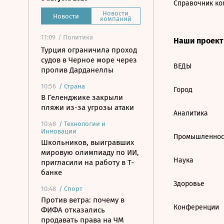
Справочник ко
Новости
Новости
компаний
11:09
/ Политика
Наши проек
Турция ограничила проход
судов в Черное море через
ВЕДЫ
пролив Дарданеллы
10:56
/
Страна
Город
В Геленджике закрыли
пляжи из-за угрозы атаки
Аналитика
10:48
/
Технологии и
Инновации
Промышленнос
Школьников, выигравших
мировую олимпиаду по ИИ,
Наука
пригласили на работу в Т-
банке
Здоровье
10:48
/
Спорт
Против ветра: почему в
Конференции
ФИФА отказались
продавать права на ЧМ