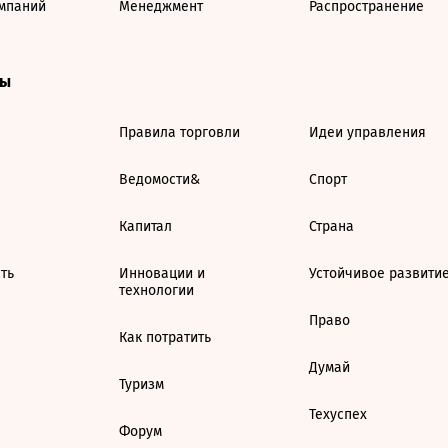
мпаний
Менеджмент
Распространение
ты
Правила торговли
Идеи управления
Ведомости&
Спорт
Капитал
Страна
ть
Инновации и
Устойчивое развити
технологии
Право
Как потратить
Думай
Туризм
Техуспех
Форум