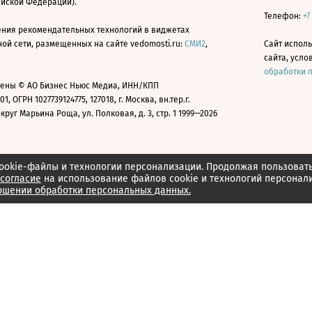
ийской Федерации).
Телефон:
+7
ния рекомендательных технологий в виджетах
й сети, размещенных на сайте vedomosti.ru:
СМИ2
,
Сайт испол
сайта, усл
обработки 
ены © АО Бизнес Ньюс Медиа, ИНН/КПП
01, ОГРН 1027739124775, 127018, г. Москва, вн.тер.г.
уг Марьина Роща, ул. Полковая, д. 3, стр. 1 1999—2026
ookie-файлы и технологии персонализации. Продолжая пользоват
согласие
на использование файлов cookie и технологий персонал
ошении обработки персональных данных.