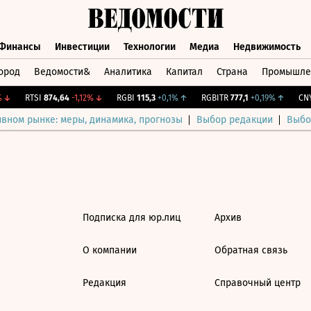
Финансы
Инвестиции
Технологии
Медиа
Недвижимость
ород
Ведомости&
Аналитика
Капитал
Страна
Промышле
а
Финансы
Инвестиции
Технологии
Медиа
Недвижимос
↓
RTSI
874,64
-1,12%
↓
RGBI
115,3
+0,1%
↑
RGBITR
777,1
+0,19%
↑
CNY 
ивном рынке: меры, динамика, прогнозы
Выбор редакции
Выбо
Подписка для юр.лиц
Архив
О компании
Обратная связь
Редакция
Справочный центр