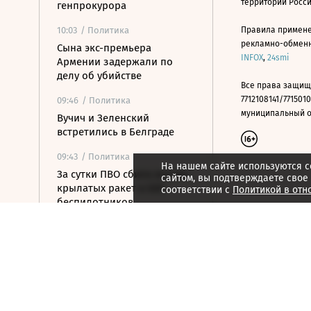
территории Росс
генпрокурора
10:03
/ Политика
Правила примене
рекламно-обменно
Сына экс-премьера
INFOX
,
24smi
Армении задержали по
делу об убийстве
Все права защищ
7712108141/7715010
09:46
/ Политика
муниципальный окр
Вучич и Зеленский
встретились в Белграде
09:43
/ Политика
На нашем сайте используются c
За сутки ПВО сбила восемь
сайтом, вы подтверждаете свое
крылатых ракет и 828
соответствии с
Политикой в отн
беспилотников
09:29
/ Политика
Новая Зеландия расширила
санкции против России
09:21
/ Политика
Армия Россия установила