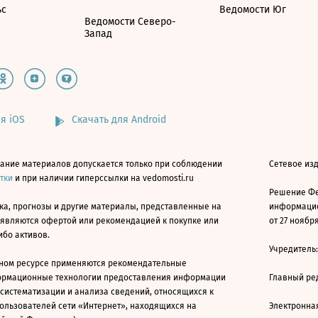
ьс
Ведомости Юг
Ведомости Северо-
Запад
я iOS
Скачать для Android
ание материалов допускается только при соблюдении
Сетевое изд
атки
и при наличии гиперссылки на vedomosti.ru
Решение Фе
ка, прогнозы и другие материалы, представленные на
информацио
 являются офертой или рекомендацией к покупке или
от 27 ноября
ибо активов.
Учредитель
ном ресурсе применяются рекомендательные
ормационные технологии предоставления информации
Главный ре
 систематизации и анализа сведений, относящихся к
ользователей сети «Интернет», находящихся на
Электронна