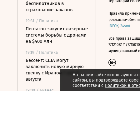
территории Росс
беспилотников в
страхование заказов
Правила примене
рекламно-обменно
19:31
/ Политика
INFOX
,
24smi
Пентагон закупит лазерные
системы борьбы с дронами
Все права защищ
на $400 млн
7712108141/7715010
муниципальный окр
19:19
/ Политика
Бессент: США могут
заключить новую мирную
сделку с Ираном 7 или 8
На нашем сайте используются c
августа
сайтом, вы подтверждаете свое
соответствии с
Политикой в отн
19:00
/ Бизнес
Аукцион по продаже
Рижского вокзала вновь не
состоялся
18:44
/ Политика
В Раде призвали Федорова
отправиться служить в ВСУ