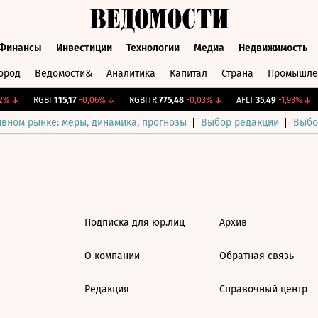
Финансы
Инвестиции
Технологии
Медиа
Недвижимость
ород
Ведомости&
Аналитика
Капитал
Страна
Промышле
а
Финансы
Инвестиции
Технологии
Медиа
Недвижимос
%
↓
RGBI
115,17
-0,06%
↓
RGBITR
775,48
-0,03%
↓
AFLT
35,49
-1,93%
↓
ивном рынке: меры, динамика, прогнозы
Выбор редакции
Выбо
Подписка для юр.лиц
Архив
О компании
Обратная связь
Редакция
Справочный центр