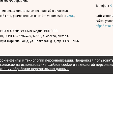
ийской Федерации).
Телефон:
+7
ния рекомендательных технологий в виджетах
й сети, размещенных на сайте vedomosti.ru:
СМИ2
,
Сайт испол
сайта, усл
обработки 
ены © АО Бизнес Ньюс Медиа, ИНН/КПП
01, ОГРН 1027739124775, 127018, г. Москва, вн.тер.г.
уг Марьина Роща, ул. Полковая, д. 3, стр. 1 1999—2026
ookie-файлы и технологии персонализации. Продолжая пользоват
согласие
на использование файлов cookie и технологий персонал
ошении обработки персональных данных.