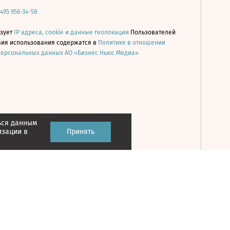
 495 956-34-58
ьзует
IP адреса, cookie и данные геолокации
Пользователей
овия использования содержатся в
Политике в отношении
персональных данных АО «Бизнес Ньюс Медиа»
ься данным
Принять
изации в