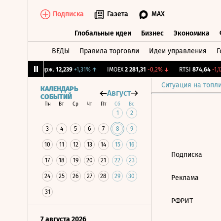
Подписка
Газета
MAX
Глобальные идеи
Бизнес
Экономика
ВЕДЫ
Правила торговли
Идеи управления
Г
Глобальные идеи
Бизнес
Экономик
3%
↓
CNY Бирж.
12,239
+1,31%
↑
IMOEX
2 281,31
-0,2%
↓
RTSI
874,64
-1,12
Ситуация на топл
КАЛЕНДАРЬ
Август
СОБЫТИЙ
Пн
Вт
Ср
Чт
Пт
Сб
Вс
1
2
3
4
5
6
7
8
9
10
11
12
13
14
15
16
Подписка
17
18
19
20
21
22
23
24
25
26
27
28
29
30
Реклама
31
РФРИТ
7 августа 2026