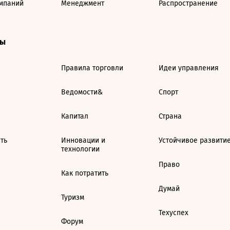
мпаний
Менеджмент
Распространение
ты
Правила торговли
Идеи управления
Ведомости&
Спорт
Капитал
Страна
ть
Инновации и
Устойчивое развити
технологии
Право
Как потратить
Думай
Туризм
Техуспех
Форум