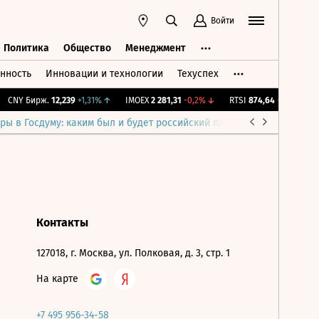
Войти
Политика
Общество
Менеджмент
нность
Инновации и технологии
Техуспех
ть
Политика
Общество
Менеджмент
CNY Бирж.
12,239
+1,31%
↑
IMOEX
2 281,31
-0,2%
↓
RTSI
874,64
-1,12%
↓
ры в Госдуму: каким был и будет российский парламент
Война н
Контакты
127018, г. Москва, ул. Полковая, д. 3, стр. 1
На карте
+7 495 956-34-58