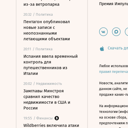
Премия Импул
из-за ветропарка
20:32
/ Политика
Пентагон опубликовал
новые записи с
неопознанными
летающими объектами
Скачать дл
20:11
/ Политика
Испания ввела временный
контроль для
Любое использов
путешественников из
правил перепеч
Италии
Новости, аналити
20:02
/ Недвижимость
данном сайте, не
Замглавы Минстроя
продаже каких-л
сравнил качество
недвижимости в США и
На информацион
России
технологии (инф
на основе сбора,
19:55
/ Финансы
предпочтениям п
Wildberries включила атаки