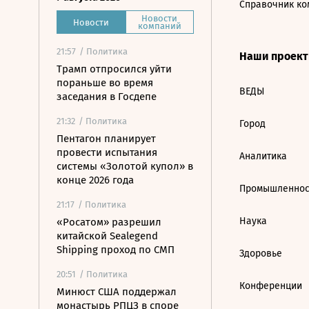
Справочник ко
Новости
Новости
компаний
21:57
/ Политика
Наши проек
Трамп отпросился уйти
пораньше во время
ВЕДЫ
заседания в Госдепе
21:32
/ Политика
Город
Пентагон планирует
провести испытания
Аналитика
системы «Золотой купол» в
конце 2026 года
Промышленнос
21:17
/ Политика
Наука
«Росатом» разрешил
китайской Sealegend
Shipping проход по СМП
Здоровье
20:51
/ Политика
Конференции
Минюст США поддержал
монастырь РПЦЗ в споре