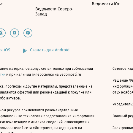
ьс
Ведомости Юг
Ведомости Северо-
Запад
я iOS
Скачать для Android
ание материалов допускается только при соблюдении
Сетевое изд
атки
и при наличии гиперссылки на vedomosti.ru
Решение Фе
ка, прогнозы и другие материалы, представленные на
информацио
 являются офертой или рекомендацией к покупке или
от 27 ноября
ибо активов.
Учредитель
ном ресурсе применяются рекомендательные
ормационные технологии предоставления информации
Главный ре
 систематизации и анализа сведений, относящихся к
ользователей сети «Интернет», находящихся на
Электронна