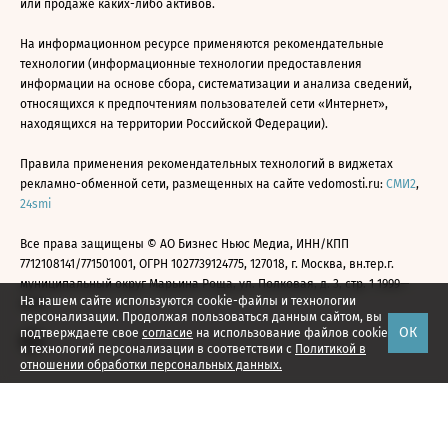
или продаже каких-либо активов.
На информационном ресурсе применяются рекомендательные
технологии (информационные технологии предоставления
информации на основе сбора, систематизации и анализа сведений,
относящихся к предпочтениям пользователей сети «Интернет»,
находящихся на территории Российской Федерации).
Правила применения рекомендательных технологий в виджетах
рекламно-обменной сети, размещенных на сайте vedomosti.ru:
СМИ2
,
24smi
Все права защищены © АО Бизнес Ньюс Медиа, ИНН/КПП
7712108141/771501001, ОГРН 1027739124775, 127018, г. Москва, вн.тер.г.
муниципальный округ Марьина Роща, ул. Полковая, д. 3, стр. 1 1999—
На нашем сайте используются cookie-файлы и технологии
2026
персонализации. Продолжая пользоваться данным сайтом, вы
ОК
подтверждаете свое
согласие
на использование файлов cookie
и технологий персонализации в соответствии с
Политикой в
отношении обработки персональных данных.