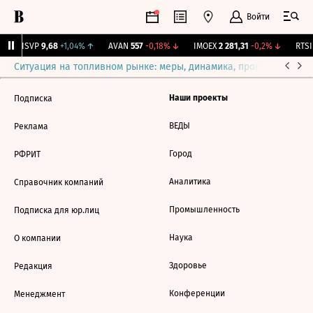
Войти
BISVP
9,68
+1,04%
↑
AVAN
557
-0,18%
↓
IMOEX
2 281,31
-0,2%
↓
RTSI
Ситуация на топливном рынке: меры, динамика, прогнозы
Выб
Наши проекты
Подписка
ВЕДЫ
Реклама
Город
РФРИТ
Аналитика
Справочник компаний
Промышленность
Подписка для юр.лиц
Наука
О компании
Здоровье
Редакция
Конференции
Менеджмент