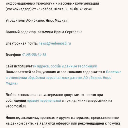
информационных технологий и массовых коммуникаций
(Роскомнадзор) от 27 ноября 2020 г. ЭЛ № ФС 77-79546
Учредитель: АО «Бизнес Ньюс Медиа»
Главный редактор: Казьмина Ирина Сергеевна
Электронная почта:
news@vedomosti.ru
Телефон:
+7 495 956-34-58
Сайт использует
IP адреса, cookie и данные геолокации
Пользователей сайта, условия использования содержатся в
Политике
в отношении обработки персональных данных АО «Бизнес Ньюс
Медиа»
Любое использование материалов допускается только при
соблюдении
правил перепечатки
и при наличии гиперссылки на
vedomosti.ru
Новости, аналитика, прогнозы и другие материалы, представленные
на данном сайте, не являются офертой или рекомендацией к покупке