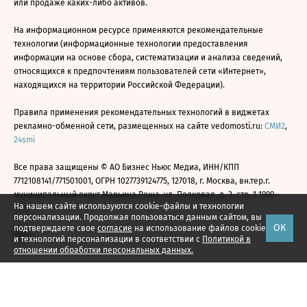
или продаже каких-либо активов.
На информационном ресурсе применяются рекомендательные
технологии (информационные технологии предоставления
информации на основе сбора, систематизации и анализа сведений,
относящихся к предпочтениям пользователей сети «Интернет»,
находящихся на территории Российской Федерации).
Правила применения рекомендательных технологий в виджетах
рекламно-обменной сети, размещенных на сайте vedomosti.ru:
СМИ2
,
24smi
Все права защищены © АО Бизнес Ньюс Медиа, ИНН/КПП
7712108141/771501001, ОГРН 1027739124775, 127018, г. Москва, вн.тер.г.
муниципальный округ Марьина Роща, ул. Полковая, д. 3, стр. 1 1999—
На нашем сайте используются cookie-файлы и технологии
2026
персонализации. Продолжая пользоваться данным сайтом, вы
ОК
подтверждаете свое
согласие
на использование файлов cookie
и технологий персонализации в соответствии с
Политикой в
отношении обработки персональных данных.