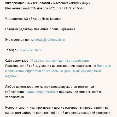
информационных технологий и массовых коммуникаций
(Роскомнадзор) от 27 ноября 2020 г. ЭЛ № ФС 77-79546
Учредитель: АО «Бизнес Ньюс Медиа»
Главный редактор: Казьмина Ирина Сергеевна
Электронная почта:
news@vedomosti.ru
Телефон:
+7 495 956-34-58
Сайт использует
IP адреса, cookie и данные геолокации
Пользователей сайта, условия использования содержатся в
Политике
в отношении обработки персональных данных АО «Бизнес Ньюс
Медиа»
Любое использование материалов допускается только при
соблюдении
правил перепечатки
и при наличии гиперссылки на
vedomosti.ru
Новости, аналитика, прогнозы и другие материалы, представленные
на данном сайте, не являются офертой или рекомендацией к покупке