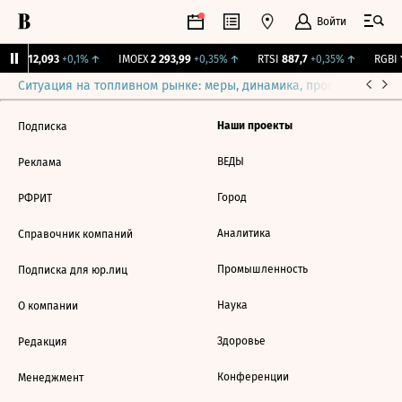
Войти
ирж.
12,093
+0,1%
↑
IMOEX
2 293,99
+0,35%
↑
RTSI
887,7
+0,35%
↑
RGBI
1
Ситуация на топливном рынке: меры, динамика, прогнозы
Выб
Наши проекты
Подписка
ВЕДЫ
Реклама
Город
РФРИТ
Аналитика
Справочник компаний
Промышленность
Подписка для юр.лиц
Наука
О компании
Здоровье
Редакция
Конференции
Менеджмент