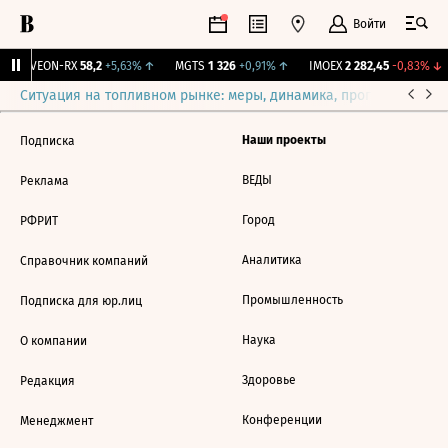
Войти
↑
VEON-RX
58,2
+5,63%
↑
MGTS
1 326
+0,91%
↑
IMOEX
2 282,45
-0,83%
↓
Ситуация на топливном рынке: меры, динамика, прогнозы
Выб
Наши проекты
Подписка
ВЕДЫ
Реклама
Город
РФРИТ
Аналитика
Справочник компаний
Промышленность
Подписка для юр.лиц
Наука
О компании
Здоровье
Редакция
Конференции
Менеджмент