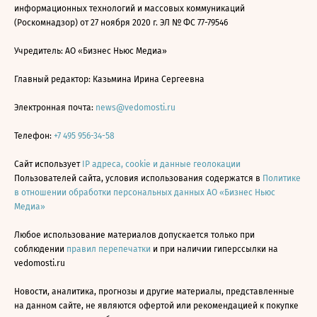
информационных технологий и массовых коммуникаций
(Роскомнадзор) от 27 ноября 2020 г. ЭЛ № ФС 77-79546
Учредитель: АО «Бизнес Ньюс Медиа»
Главный редактор: Казьмина Ирина Сергеевна
Электронная почта:
news@vedomosti.ru
Телефон:
+7 495 956-34-58
Сайт использует
IP адреса, cookie и данные геолокации
Пользователей сайта, условия использования содержатся в
Политике
в отношении обработки персональных данных АО «Бизнес Ньюс
Медиа»
Любое использование материалов допускается только при
соблюдении
правил перепечатки
и при наличии гиперссылки на
vedomosti.ru
Новости, аналитика, прогнозы и другие материалы, представленные
на данном сайте, не являются офертой или рекомендацией к покупке