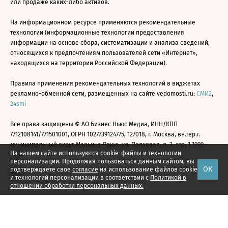
или продаже каких-либо активов.
На информационном ресурсе применяются рекомендательные
технологии (информационные технологии предоставления
информации на основе сбора, систематизации и анализа сведений,
относящихся к предпочтениям пользователей сети «Интернет»,
находящихся на территории Российской Федерации).
Правила применения рекомендательных технологий в виджетах
рекламно-обменной сети, размещенных на сайте vedomosti.ru:
СМИ2
,
24smi
Все права защищены © АО Бизнес Ньюс Медиа, ИНН/КПП
7712108141/771501001, ОГРН 1027739124775, 127018, г. Москва, вн.тер.г.
муниципальный округ Марьина Роща, ул. Полковая, д. 3, стр. 1 1999—
На нашем сайте используются cookie-файлы и технологии
2026
персонализации. Продолжая пользоваться данным сайтом, вы
ОК
подтверждаете свое
согласие
на использование файлов cookie
и технологий персонализации в соответствии с
Политикой в
отношении обработки персональных данных.