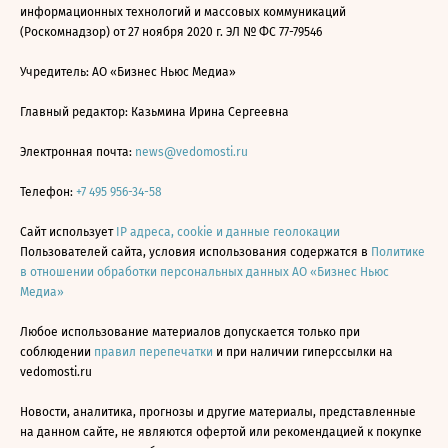
информационных технологий и массовых коммуникаций
(Роскомнадзор) от 27 ноября 2020 г. ЭЛ № ФС 77-79546
Учредитель: АО «Бизнес Ньюс Медиа»
Главный редактор: Казьмина Ирина Сергеевна
Электронная почта:
news@vedomosti.ru
Телефон:
+7 495 956-34-58
Сайт использует
IP адреса, cookie и данные геолокации
Пользователей сайта, условия использования содержатся в
Политике
в отношении обработки персональных данных АО «Бизнес Ньюс
Медиа»
Любое использование материалов допускается только при
соблюдении
правил перепечатки
и при наличии гиперссылки на
vedomosti.ru
Новости, аналитика, прогнозы и другие материалы, представленные
на данном сайте, не являются офертой или рекомендацией к покупке