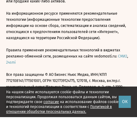
или продаже каких-либо активов.
На информационном ресурсе применяются рекомендательные
технологии (информационные технологии предоставления
информации на основе сбора, систематизации и анализа сведений,
относящихся к предпочтениям пользователей сети «Интернет»,
находящихся на территории Российской Федерации).
Правила применения рекомендательных технологий в виджетах
рекламно-обменной сети, размещенных на сайте vedomosti.ru:
СМИ2
,
24smi
Все права защищены © АО Бизнес Ньюс Медиа, ИНН/КПП
7712108141/771501001, ОГРН 1027739124775, 127018, г. Москва, вн.тер.г.
муниципальный округ Марьина Роща, ул. Полковая, д. 3, стр. 1 1999—
На нашем сайте используются cookie-файлы и технологии
2026
персонализации. Продолжая пользоваться данным сайтом, вы
ОК
подтверждаете свое
согласие
на использование файлов cookie
и технологий персонализации в соответствии с
Политикой в
отношении обработки персональных данных.