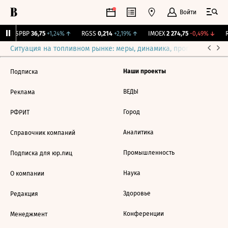
Войти
BSPBP
36,75
+1,24%
↑
RGSS
0,214
+2,19%
↑
IMOEX
2 274,75
-0,49%
↓
R
Ситуация на топливном рынке: меры, динамика, прогнозы
Выб
Наши проекты
Подписка
ВЕДЫ
Реклама
Город
РФРИТ
Аналитика
Справочник компаний
Промышленность
Подписка для юр.лиц
Наука
О компании
Здоровье
Редакция
Конференции
Менеджмент