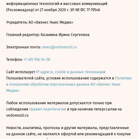
информационных технологий и массовых коммуникаций
(Роскомнадзор) от 27 ноября 2020 г. ЭЛ № ФС 77-79546
Учредитель: АО «Бизнес Ньюс Медиа»
Главный редактор: Казьмина Ирина Сергеевна
Электронная почта:
news@vedomosti.ru
Телефон:
+7 495 956-34-58
Сайт использует
IP адреса, cookie и данные геолокации
Пользователей сайта, условия использования содержатся в
Политике
в отношении обработки персональных данных АО «Бизнес Ньюс
Медиа»
Любое использование материалов допускается только при
соблюдении
правил перепечатки
и при наличии гиперссылки на
vedomosti.ru
Новости, аналитика, прогнозы и другие материалы, представленные
на данном сайте, не являются офертой или рекомендацией к покупке