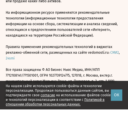
или продаже каких-либо активов.
На информационном ресурсе применяются рекомендательные
технологии (информационные технологии предоставления
информации на основе сбора, систематизации и анализа сведений,
относящихся к предпочтениям пользователей сети «Интернет»,
находящихся на территории Российской Федерации).
Правила применения рекомендательных технологий в виджетах
рекламно-обменной сети, размещенных на сайте vedomosti.ru:
СМИ2
,
24smi
Все права защищены © АО Бизнес Ньюс Медиа, ИНН/КПП
7712108141/771501001, ОГРН 1027739124775, 127018, г. Москва, вн.тер.г.
муниципальный округ Марьина Роща, ул. Полковая, д. 3, стр. 1 1999—
На нашем сайте используются cookie-файлы и технологии
2026
персонализации. Продолжая пользоваться данным сайтом, вы
ОК
подтверждаете свое
согласие
на использование файлов cookie
и технологий персонализации в соответствии с
Политикой в
отношении обработки персональных данных.