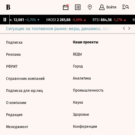
Войти
 Бирж.
12,081
+0,76%
↑
IMOEX
2 285,88
-0,69%
↓
RTSI
884,56
-1,27%
↓
RG
Ситуация на топливном рынке: меры, динамика, прогнозы
Выб
Наши проекты
Подписка
ВЕДЫ
Реклама
Город
РФРИТ
Аналитика
Справочник компаний
Промышленность
Подписка для юр.лиц
Наука
О компании
Здоровье
Редакция
Конференции
Менеджмент