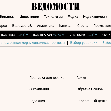
Финансы
Инвестиции
Технологии
Медиа
Недвижимость
ород
Ведомости&
Аналитика
Капитал
Страна
Промышле
а
Финансы
Инвестиции
Технологии
Медиа
Недвижимос
RGBI
115,4
+0,14%
↑
RGBITR
777,01
+0,17%
↑
VTBR
55,915
+0,3%
↑
CNY Би
ивном рынке: меры, динамика, прогнозы
Выбор редакции
Выбо
Подписка для юр.лиц
Архив
О компании
Обратная связь
Редакция
Справочный центр