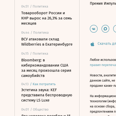
Премия Импул
04:51
/ Политика
Товарооборот России и
КНР вырос на 26,3% за семь
месяцев
04:44
/ Политика
ВСУ атаковали склад
Скачать дл
Wildberries в Екатеринбурге
04:15
/ Политика
Bloomberg: в
Любое использов
киберкомандовании США
правил перепеч
за месяц произошла серия
самоубийств
Новости, аналити
данном сайте, не
04:13
/
Как потратить
продаже каких-л
Эстетика звука: KEF
представила беспроводную
На информацион
систему LS Luxe
технологии (инф
на основе сбора,
04:01
/ Общество
предпочтениям п