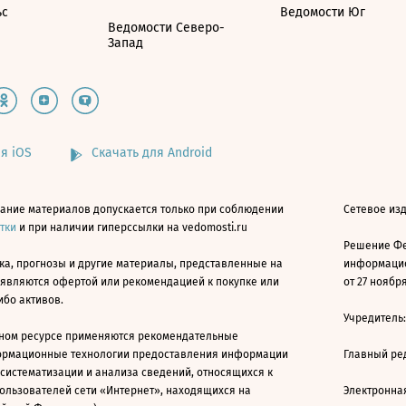
ьс
Ведомости Юг
Ведомости Северо-
Запад
я iOS
Скачать для Android
ание материалов допускается только при соблюдении
Сетевое изд
атки
и при наличии гиперссылки на vedomosti.ru
Решение Фе
ка, прогнозы и другие материалы, представленные на
информацио
 являются офертой или рекомендацией к покупке или
от 27 ноября
ибо активов.
Учредитель
ном ресурсе применяются рекомендательные
ормационные технологии предоставления информации
Главный ре
 систематизации и анализа сведений, относящихся к
ользователей сети «Интернет», находящихся на
Электронна