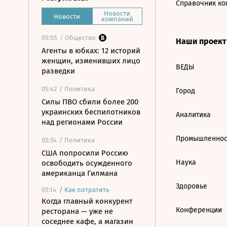
Справочник ко
Новости
Новости
компаний
05:55
/ Общество
Наши проек
Агенты в юбках: 12 историй
женщин, изменивших лицо
ВЕДЫ
разведки
05:42
/ Политика
Город
Силы ПВО сбили более 200
украинских беспилотников
Аналитика
над регионами России
Промышленнос
05:34
/ Политика
США попросили Россию
Наука
освободить осужденного
американца Гилмана
Здоровье
05:14
/
Как потратить
Когда главный конкурент
Конференции
ресторана — уже не
соседнее кафе, а магазин