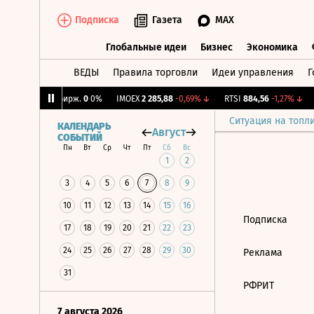
Подписка
Газета
MAX
Глобальные идеи
Бизнес
Экономика
ВЕДЫ
Правила торговли
Идеи управления
Г
Глобальные идеи
Бизнес
Экономик
,3%
↑
CNY Бирж.
0
0%
IMOEX
2 285,88
-0,69%
↓
RTSI
884,56
-1,27%
↓
Ситуация на топл
КАЛЕНДАРЬ
Август
СОБЫТИЙ
Пн
Вт
Ср
Чт
Пт
Сб
Вс
1
2
3
4
5
6
7
8
9
10
11
12
13
14
15
16
Подписка
17
18
19
20
21
22
23
24
25
26
27
28
29
30
Реклама
31
РФРИТ
7 августа 2026