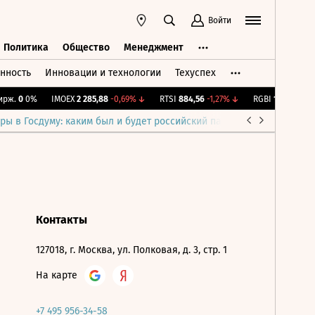
Войти
Политика
Общество
Менеджмент
нность
Инновации и технологии
Техуспех
ть
Политика
Общество
Менеджмент
рж.
0
0%
IMOEX
2 285,88
-0,69%
↓
RTSI
884,56
-1,27%
↓
RGBI
115,4
+0,14
ры в Госдуму: каким был и будет российский парламент
Война н
Контакты
127018, г. Москва, ул. Полковая, д. 3, стр. 1
На карте
+7 495 956-34-58