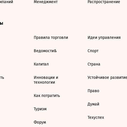
мпаний
Менеджмент
Распространение
ты
Правила торговли
Идеи управления
Ведомости&
Спорт
Капитал
Страна
ть
Инновации и
Устойчивое развити
технологии
Право
Как потратить
Думай
Туризм
Техуспех
Форум