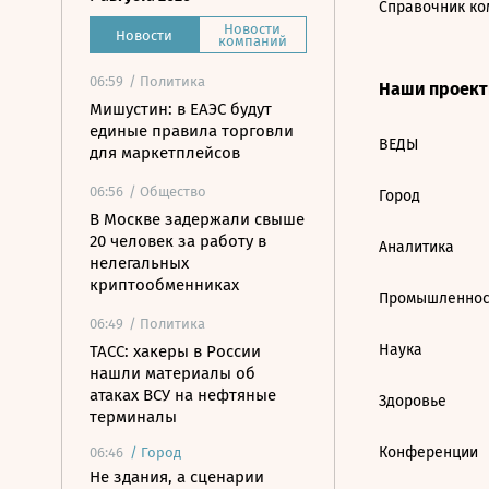
Справочник ко
Новости
Новости
компаний
06:59
/ Политика
Наши проек
Мишустин: в ЕАЭС будут
единые правила торговли
ВЕДЫ
для маркетплейсов
06:56
/ Общество
Город
В Москве задержали свыше
20 человек за работу в
Аналитика
нелегальных
криптообменниках
Промышленнос
06:49
/ Политика
Наука
ТАСС: хакеры в России
нашли материалы об
атаках ВСУ на нефтяные
Здоровье
терминалы
Конференции
06:46
/
Город
Не здания, а сценарии