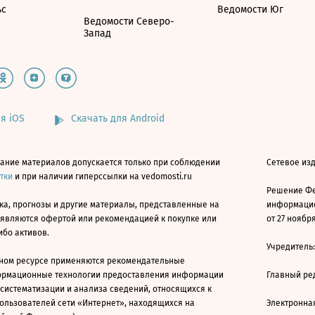
ьс
Ведомости Юг
Ведомости Северо-
Запад
я iOS
Скачать для Android
ание материалов допускается только при соблюдении
Сетевое изд
атки
и при наличии гиперссылки на vedomosti.ru
Решение Фе
ка, прогнозы и другие материалы, представленные на
информацио
 являются офертой или рекомендацией к покупке или
от 27 ноября
ибо активов.
Учредитель
ном ресурсе применяются рекомендательные
ормационные технологии предоставления информации
Главный ре
 систематизации и анализа сведений, относящихся к
ользователей сети «Интернет», находящихся на
Электронна