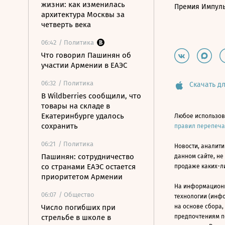
жизни: как изменилась
Премия Импул
архитектура Москвы за
четверть века
06:42
/ Политика
Что говорил Пашинян об
участии Армении в ЕАЭС
06:32
/ Политика
Скачать дл
В Wildberries сообщили, что
товары на складе в
Екатеринбурге удалось
Любое использов
сохранить
правил перепеч
06:21
/ Политика
Новости, аналити
Пашинян: сотрудничество
данном сайте, не
со странами ЕАЭС остается
продаже каких-л
приоритетом Армении
На информацион
06:07
/ Общество
технологии (инф
Число погибших при
на основе сбора,
стрельбе в школе в
предпочтениям п