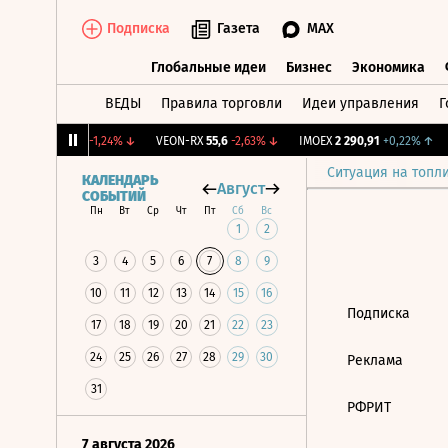
Подписка
Газета
MAX
Глобальные идеи
Бизнес
Экономика
ВЕДЫ
Правила торговли
Идеи управления
Г
Глобальные идеи
Бизнес
Экономик
BRZL
1 430
-1,24%
↓
VEON-RX
55,6
-2,63%
↓
IMOEX
2 290,91
+0,22%
↑
Ситуация на топл
КАЛЕНДАРЬ
Август
СОБЫТИЙ
Пн
Вт
Ср
Чт
Пт
Сб
Вс
1
2
3
4
5
6
7
8
9
10
11
12
13
14
15
16
Подписка
17
18
19
20
21
22
23
24
25
26
27
28
29
30
Реклама
31
РФРИТ
7 августа 2026