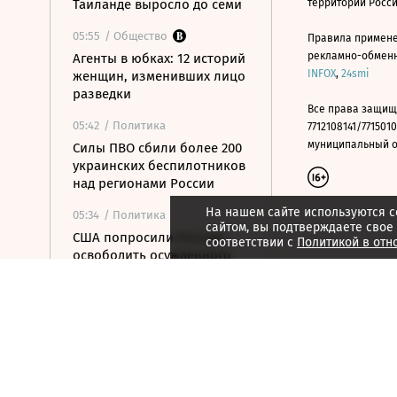
Таиланде выросло до семи
территории Росс
05:55
/ Общество
Правила примене
рекламно-обменно
Агенты в юбках: 12 историй
INFOX
,
24smi
женщин, изменивших лицо
разведки
Все права защищ
05:42
/ Политика
7712108141/7715010
муниципальный окр
Силы ПВО сбили более 200
украинских беспилотников
над регионами России
На нашем сайте используются c
05:34
/ Политика
сайтом, вы подтверждаете свое
США попросили Россию
соответствии с
Политикой в отн
освободить осужденного
американца Гилмана
05:14
/
Как потратить
Когда главный конкурент
ресторана — уже не
соседнее кафе, а магазин
04:51
/ Политика