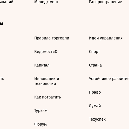
мпаний
Менеджмент
Распространение
ты
Правила торговли
Идеи управления
Ведомости&
Спорт
Капитал
Страна
ть
Инновации и
Устойчивое развити
технологии
Право
Как потратить
Думай
Туризм
Техуспех
Форум