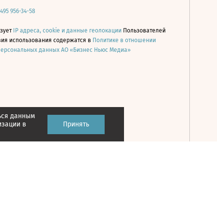
 495 956-34-58
ьзует
IP адреса, cookie и данные геолокации
Пользователей
овия использования содержатся в
Политике в отношении
персональных данных АО «Бизнес Ньюс Медиа»
ься данным
Принять
изации в