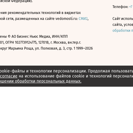
ийской Федерации).
Телефон:
+7
ния рекомендательных технологий в виджетах
й сети, размещенных на сайте vedomosti.ru:
СМИ2
,
Сайт испол
сайта, усл
обработки 
ены © АО Бизнес Ньюс Медиа, ИНН/КПП
01, ОГРН 1027739124775, 127018, г. Москва, вн.тер.г.
уг Марьина Роща, ул. Полковая, д. 3, стр. 1 1999—2026
ookie-файлы и технологии персонализации. Продолжая пользоват
согласие
на использование файлов cookie и технологий персонал
ошении обработки персональных данных.