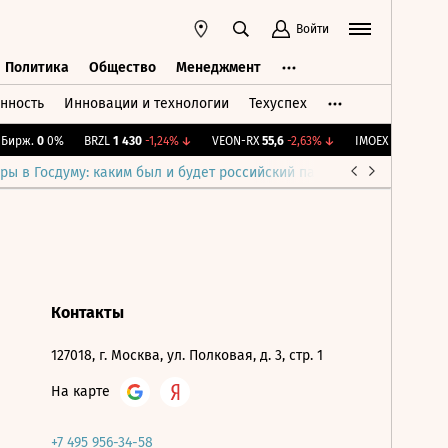
Войти
Политика
Общество
Менеджмент
нность
Инновации и технологии
Техуспех
ть
Политика
Общество
Менеджмент
ирж.
0
0%
BRZL
1 430
-1,24%
↓
VEON-RX
55,6
-2,63%
↓
IMOEX
2 290,91
+0
ры в Госдуму: каким был и будет российский парламент
Война н
Контакты
127018, г. Москва, ул. Полковая, д. 3, стр. 1
На карте
+7 495 956-34-58