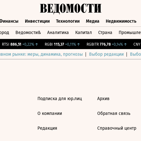
Финансы
Инвестиции
Технологии
Медиа
Недвижимость
ород
Ведомости&
Аналитика
Капитал
Страна
Промышле
а
Финансы
Инвестиции
Технологии
Медиа
Недвижимос
RTSI
886,51
+0,22%
↑
RGBI
115,37
+0,11%
↑
RGBITR
776,78
+0,14%
↑
CNY Б
ивном рынке: меры, динамика, прогнозы
Выбор редакции
Выбо
Подписка для юр.лиц
Архив
О компании
Обратная связь
Редакция
Справочный центр