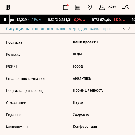
Войти
NY Бирж.
12,239
+1,31%
↑
IMOEX
2 281,31
-0,2%
↓
RTSI
874,64
-1,12%
↓
RG
Ситуация на топливном рынке: меры, динамика, прогнозы
Выб
Наши проекты
Подписка
ВЕДЫ
Реклама
Город
РФРИТ
Аналитика
Справочник компаний
Промышленность
Подписка для юр.лиц
Наука
О компании
Здоровье
Редакция
Конференции
Менеджмент