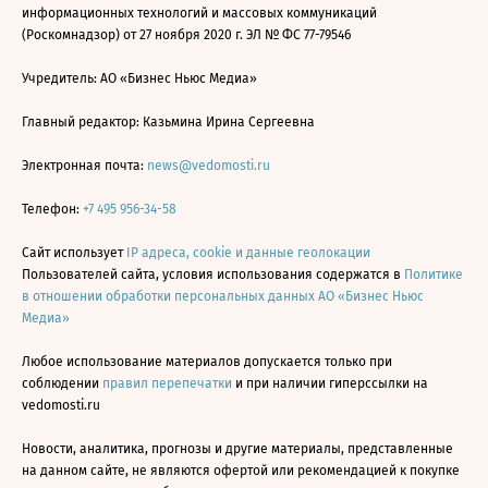
информационных технологий и массовых коммуникаций
(Роскомнадзор) от 27 ноября 2020 г. ЭЛ № ФС 77-79546
Учредитель: АО «Бизнес Ньюс Медиа»
Главный редактор: Казьмина Ирина Сергеевна
Электронная почта:
news@vedomosti.ru
Телефон:
+7 495 956-34-58
Сайт использует
IP адреса, cookie и данные геолокации
Пользователей сайта, условия использования содержатся в
Политике
в отношении обработки персональных данных АО «Бизнес Ньюс
Медиа»
Любое использование материалов допускается только при
соблюдении
правил перепечатки
и при наличии гиперссылки на
vedomosti.ru
Новости, аналитика, прогнозы и другие материалы, представленные
на данном сайте, не являются офертой или рекомендацией к покупке