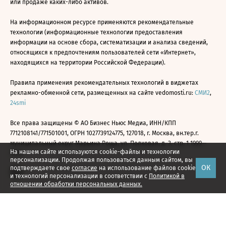
или продаже каких-либо активов.
На информационном ресурсе применяются рекомендательные
технологии (информационные технологии предоставления
информации на основе сбора, систематизации и анализа сведений,
относящихся к предпочтениям пользователей сети «Интернет»,
находящихся на территории Российской Федерации).
Правила применения рекомендательных технологий в виджетах
рекламно-обменной сети, размещенных на сайте vedomosti.ru:
СМИ2
,
24smi
Все права защищены © АО Бизнес Ньюс Медиа, ИНН/КПП
7712108141/771501001, ОГРН 1027739124775, 127018, г. Москва, вн.тер.г.
муниципальный округ Марьина Роща, ул. Полковая, д. 3, стр. 1 1999—
На нашем сайте используются cookie-файлы и технологии
2026
персонализации. Продолжая пользоваться данным сайтом, вы
ОК
подтверждаете свое
согласие
на использование файлов cookie
и технологий персонализации в соответствии с
Политикой в
отношении обработки персональных данных.