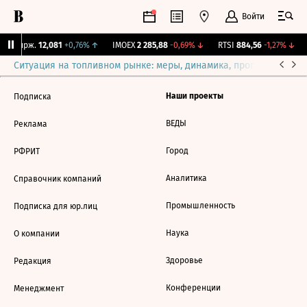
Войти
NY Бирж.
12,081
+0,76%
↑
IMOEX
2 285,88
-0,69%
↓
RTSI
884,56
-1,27%
↓
Ситуация на топливном рынке: меры, динамика, прогнозы
Выб
Наши проекты
Подписка
ВЕДЫ
Реклама
Город
РФРИТ
Аналитика
Справочник компаний
Промышленность
Подписка для юр.лиц
Наука
О компании
Здоровье
Редакция
Конференции
Менеджмент