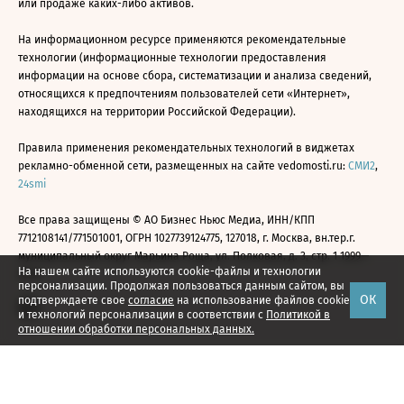
или продаже каких-либо активов.
На информационном ресурсе применяются рекомендательные
технологии (информационные технологии предоставления
информации на основе сбора, систематизации и анализа сведений,
относящихся к предпочтениям пользователей сети «Интернет»,
находящихся на территории Российской Федерации).
Правила применения рекомендательных технологий в виджетах
рекламно-обменной сети, размещенных на сайте vedomosti.ru:
СМИ2
,
24smi
Все права защищены © АО Бизнес Ньюс Медиа, ИНН/КПП
7712108141/771501001, ОГРН 1027739124775, 127018, г. Москва, вн.тер.г.
муниципальный округ Марьина Роща, ул. Полковая, д. 3, стр. 1 1999—
На нашем сайте используются cookie-файлы и технологии
2026
персонализации. Продолжая пользоваться данным сайтом, вы
ОК
подтверждаете свое
согласие
на использование файлов cookie
и технологий персонализации в соответствии с
Политикой в
отношении обработки персональных данных.