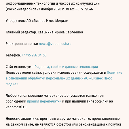
информационных технологий и массовых коммуникаций
(Роскомнадзор) от 27 ноября 2020 г. ЭЛ № ФС 77-79546
Учредитель: АО «Бизнес Ньюс Медиа»
Главный редактор: Казьмина Ирина Сергеевна
Электронная почта:
news@vedomosti.ru
Телефон:
+7 495 956-34-58
Сайт использует
IP адреса, cookie и данные геолокации
Пользователей сайта, условия использования содержатся в
Политике
в отношении обработки персональных данных АО «Бизнес Ньюс
Медиа»
Любое использование материалов допускается только при
соблюдении
правил перепечатки
и при наличии гиперссылки на
vedomosti.ru
Новости, аналитика, прогнозы и другие материалы, представленные
на данном сайте, не являются офертой или рекомендацией к покупке