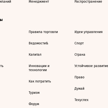
мпаний
Менеджмент
Распространение
ты
Правила торговли
Идеи управления
Ведомости&
Спорт
Капитал
Страна
ть
Инновации и
Устойчивое развити
технологии
Право
Как потратить
Думай
Туризм
Техуспех
Форум