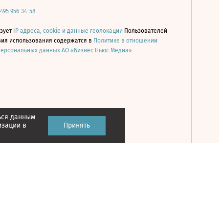
 495 956-34-58
ьзует
IP адреса, cookie и данные геолокации
Пользователей
овия использования содержатся в
Политике в отношении
персональных данных АО «Бизнес Ньюс Медиа»
ься данным
Принять
изации в