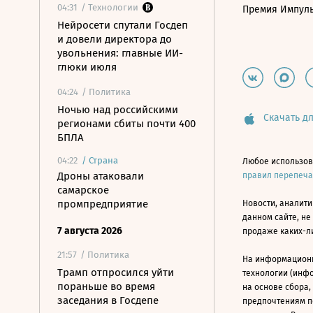
04:31
/ Технологии
Премия Импул
Нейросети спутали Госдеп
и довели директора до
увольнения: главные ИИ-
глюки июля
04:24
/ Политика
Ночью над российскими
Скачать дл
регионами сбиты почти 400
БПЛА
04:22
/
Страна
Любое использов
Дроны атаковали
правил перепеч
самарское
промпредприятие
Новости, аналити
данном сайте, не
7 августа 2026
продаже каких-л
21:57
/ Политика
На информацион
Трамп отпросился уйти
технологии (инф
пораньше во время
на основе сбора,
заседания в Госдепе
предпочтениям п