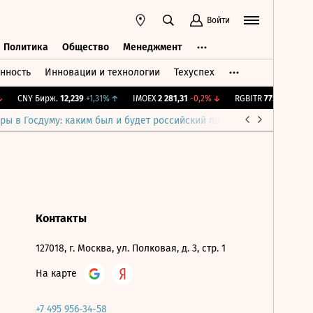
Войти
Политика
Общество
Менеджмент
нность
Инновации и технологии
Техуспех
ть
Политика
Общество
Менеджмент
CNY Бирж.
12,239
+1,31%
↑
IMOEX
2 281,31
-0,2%
↓
RGBITR
775,48
-0,03%
ры в Госдуму: каким был и будет российский парламент
Война н
Контакты
127018, г. Москва, ул. Полковая, д. 3, стр. 1
На карте
+7 495 956-34-58