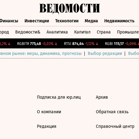
Финансы
Инвестиции
Технологии
Медиа
Недвижимость
ород
Ведомости&
Аналитика
Капитал
Страна
Промышле
а
Финансы
Инвестиции
Технологии
Медиа
Недвижимос
,2%
↓
RGBITR
775,48
-0,03%
↓
RTSI
874,64
-1,12%
↓
RGBI
115,17
-0,06%
↓
ивном рынке: меры, динамика, прогнозы
Выбор редакции
Выбо
Подписка для юр.лиц
Архив
О компании
Обратная связь
Редакция
Справочный центр