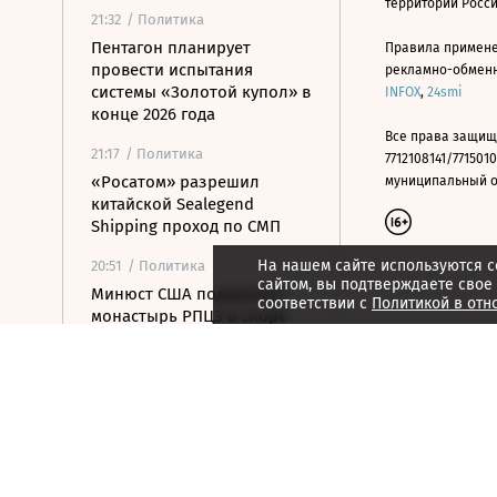
территории Росс
21:32
/ Политика
Пентагон планирует
Правила примене
провести испытания
рекламно-обменно
системы «Золотой купол» в
INFOX
,
24smi
конце 2026 года
Все права защищ
21:17
/ Политика
7712108141/7715010
«Росатом» разрешил
муниципальный окр
китайской Sealegend
Shipping проход по СМП
На нашем сайте используются c
20:51
/ Политика
сайтом, вы подтверждаете свое
Минюст США поддержал
соответствии с
Политикой в отн
монастырь РПЦЗ в споре
из-за ветропарка
20:32
/ Политика
Пентагон опубликовал
новые записи с
неопознанными
летающими объектами