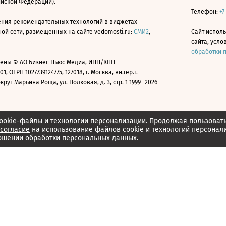
ийской Федерации).
Телефон:
+7
ния рекомендательных технологий в виджетах
й сети, размещенных на сайте vedomosti.ru:
СМИ2
,
Сайт испол
сайта, усл
обработки 
ены © АО Бизнес Ньюс Медиа, ИНН/КПП
01, ОГРН 1027739124775, 127018, г. Москва, вн.тер.г.
уг Марьина Роща, ул. Полковая, д. 3, стр. 1 1999—2026
ookie-файлы и технологии персонализации. Продолжая пользоват
согласие
на использование файлов cookie и технологий персонал
ошении обработки персональных данных.