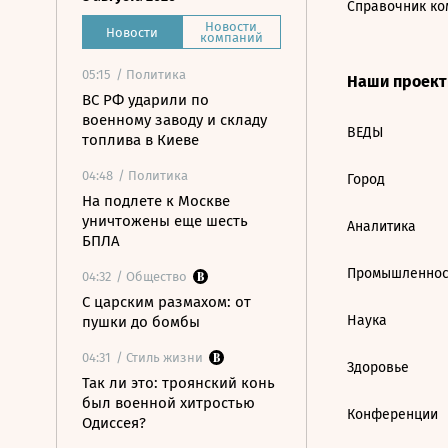
Справочник ко
Новости
Новости
компаний
05:15
/ Политика
Наши проек
ВС РФ ударили по
военному заводу и складу
ВЕДЫ
топлива в Киеве
04:48
/ Политика
Город
На подлете к Москве
уничтожены еще шесть
Аналитика
БПЛА
Промышленнос
04:32
/ Общество
С царским размахом: от
Наука
пушки до бомбы
04:31
/ Стиль жизни
Здоровье
Так ли это: троянский конь
был военной хитростью
Конференции
Одиссея?