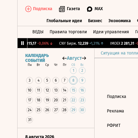
Подписка
Газета
MAX
Глобальные идеи
Бизнес
Экономика
ВЕДЫ
Правила торговли
Идеи управления
Г
Глобальные идеи
Бизнес
Экономик
12%
↓
RGBI
115,17
-0,06%
↓
CNY Бирж.
12,239
+1,31%
↑
IMOEX
2 281,31
-0
Ситуация на топл
КАЛЕНДАРЬ
Август
СОБЫТИЙ
Пн
Вт
Ср
Чт
Пт
Сб
Вс
1
2
3
4
5
6
7
8
9
10
11
12
13
14
15
16
Подписка
17
18
19
20
21
22
23
24
25
26
27
28
29
30
Реклама
31
РФРИТ
8 августа 2026