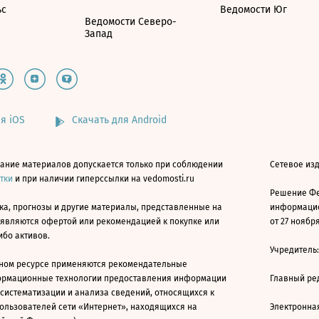
ьс
Ведомости Юг
Ведомости Северо-
Запад
я iOS
Скачать для Android
ание материалов допускается только при соблюдении
Сетевое изд
атки
и при наличии гиперссылки на vedomosti.ru
Решение Фе
ка, прогнозы и другие материалы, представленные на
информацио
 являются офертой или рекомендацией к покупке или
от 27 ноября
ибо активов.
Учредитель
ном ресурсе применяются рекомендательные
ормационные технологии предоставления информации
Главный ре
 систематизации и анализа сведений, относящихся к
ользователей сети «Интернет», находящихся на
Электронна