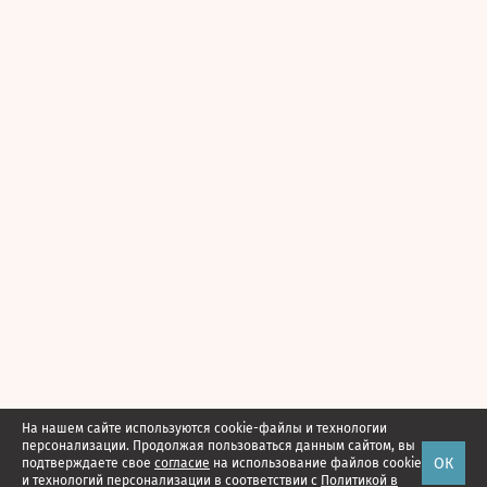
На нашем сайте используются cookie-файлы и технологии
персонализации. Продолжая пользоваться данным сайтом, вы
ОК
подтверждаете свое
согласие
на использование файлов cookie
и технологий персонализации в соответствии с
Политикой в