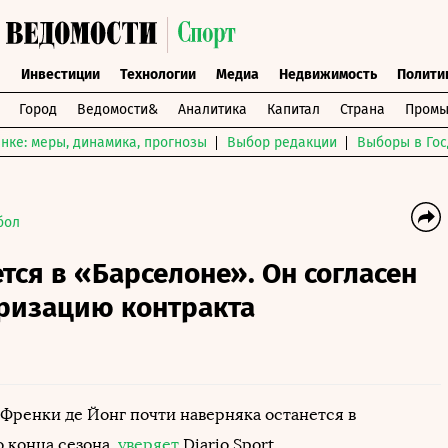
ы
Инвестиции
Технологии
Медиа
Недвижимость
Полити
Город
Ведомости&
Аналитика
Капитал
Страна
Промы
нке: меры, динамика, прогнозы
Выбор редакции
Выборы в Гос
бол
ется в «Барселоне». Он согласен
уризацию контракта
Френки де Йонг почти наверняка останется в
о конца сезона,
уверяет
Diario Sport.