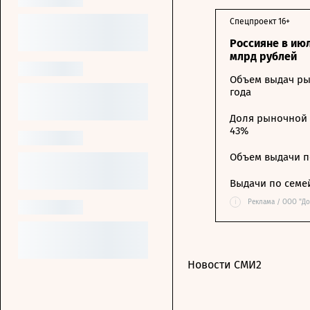
Спецпроект 16+
Россияне в ию
млрд рублей
Объем выдач ры
года
Доля рыночной 
43%
Объем выдачи п
Выдачи по семе
i
Реклама / ООО "Д
Новости СМИ2