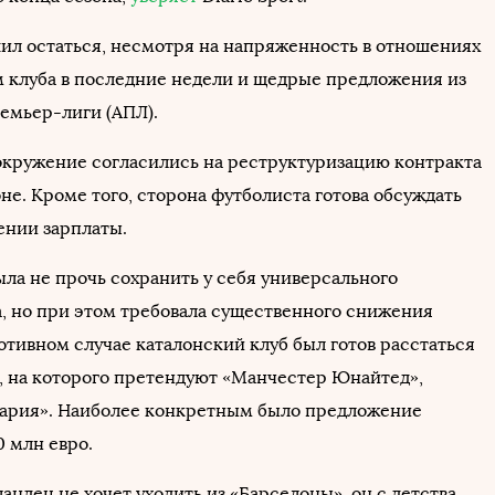
ил остаться, несмотря на напряженность в отношениях
м клуба в последние недели и щедрые предложения из
емьер-лиги (АПЛ).
 окружение согласились на реструктуризацию контракта
не. Кроме того, сторона футболиста готова обсуждать
ении зарплаты.
ыла не прочь сохранить у себя универсального
, но при этом требовала существенного снижения
отивном случае каталонский клуб был готов расстаться
, на которого претендуют «Манчестер Юнайтед»,
вария». Наиболее конкретным было предложение
0 млн евро.
андец не хочет уходить из «Барселоны», он с детства