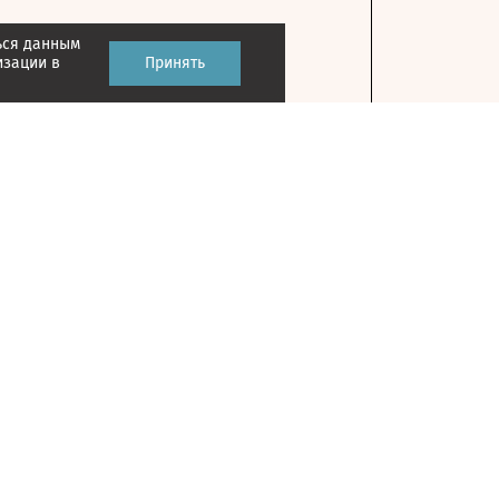
ься данным
изации в
Принять
Контакты
127018, г. Москва, ул. Полковая, д. 3, стр. 1
На карте