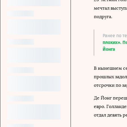
мечтал выступа
подруга.
Ранее по т
плохих». П
Йонга
В нынешнем се
прошлых задол
отсрочки по за
Де Йонг переше
евро. Голланде
отдал девять р