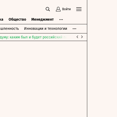
Войти
ка
Общество
Менеджмент
шленность
Инновации и технологии
думу: каким был и будет российский парламент
Война на Ближне