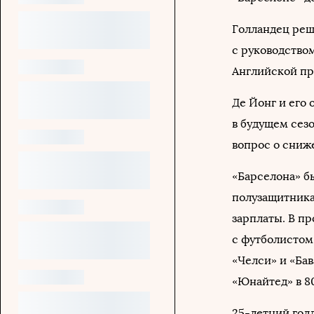
Голландец реш
с руководство
Английской пр
Де Йонг и его
в будущем сезо
вопрос о сниж
«Барселона» б
полузащитника
зарплаты. В пр
с футболистом
«Челси» и «Ба
«Юнайтед» в 8
25-летний голл