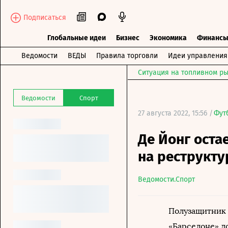
Подписаться
Глобальные идеи
Бизнес
Экономика
Финанс
Ведомости
ВЕДЫ
Правила торговли
Идеи управления
Ситуация на топливном ры
Ведомости
Спорт
27 августа 2022, 15:56 /
Фут
Де Йонг оста
на реструкт
Ведомости.Спорт
Полузащитник 
«Барселоне» д