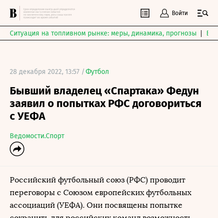
Войти
Ситуация на топливном рынке: меры, динамика, прогнозы
Выб
28 декабря 2022, 13:57 /
Футбол
Бывший владелец «Спартака» Федун
заявил о попытках РФС договориться
с УЕФА
Ведомости.Спорт
Российский футбольный союз (РФС) проводит
переговоры с Союзом европейских футбольных
ассоциаций (УЕФА). Они посвящены попытке
сохранить для российских команд возможность