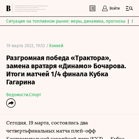
Войти
Ситуация на топливном рынке: меры, динамика, прогнозы
Выб
19 марта 2022, 19:53 /
Хоккей
Разгромная победа «Трактора»,
замена вратаря «Динамо» Бочарова.
Итоги матчей 1/4 финала Кубка
Гагарина
Ведомости.Спорт
Сегодня, 19 марта, состоялись два
четвертьфинальных матча плей-офф
Континентальной хоккейной лиги (КХЛ) — Кубка