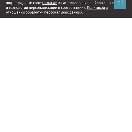
ОК
подтверждаете свое
согласие
на использование файлов cookie
и технологий персонализации в соответствии с
Политикой в
отношении обработки персональных данных.
Наши проекты
Подписка
Реклама
Справочник компаний
Об издании
Редакция