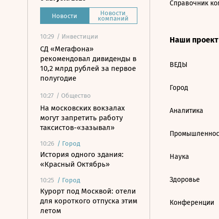
Справочник ко
Новости
Новости
компаний
10:29
/ Инвестиции
Наши проек
СД «Мегафона»
рекомендовал дивиденды в
ВЕДЫ
10,2 млрд рублей за первое
полугодие
Город
10:27
/ Общество
На московских вокзалах
Аналитика
могут запретить работу
таксистов-«зазывал»
Промышленнос
10:26
/
Город
История одного здания:
Наука
«Красный Октябрь»
Здоровье
10:25
/
Город
Курорт под Москвой: отели
для короткого отпуска этим
Конференции
летом