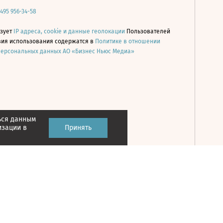
 495 956-34-58
ьзует
IP адреса, cookie и данные геолокации
Пользователей
овия использования содержатся в
Политике в отношении
персональных данных АО «Бизнес Ньюс Медиа»
ься данным
Принять
изации в