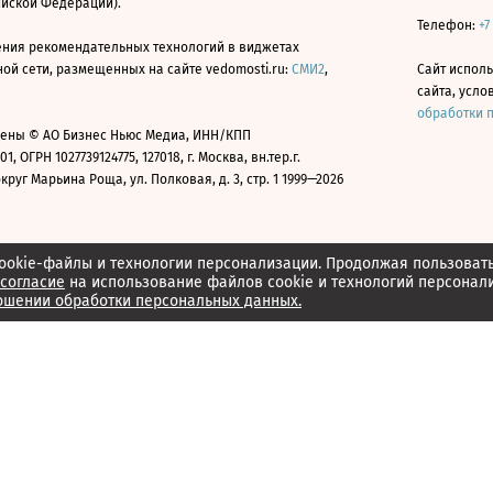
ийской Федерации).
Телефон:
+7
ния рекомендательных технологий в виджетах
й сети, размещенных на сайте vedomosti.ru:
СМИ2
,
Сайт испол
сайта, усл
обработки 
ены © АО Бизнес Ньюс Медиа, ИНН/КПП
01, ОГРН 1027739124775, 127018, г. Москва, вн.тер.г.
уг Марьина Роща, ул. Полковая, д. 3, стр. 1 1999—2026
ookie-файлы и технологии персонализации. Продолжая пользоват
согласие
на использование файлов cookie и технологий персонал
ошении обработки персональных данных.