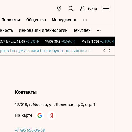
Войти
Политика
Общество
Менеджмент
нность
Инновации и технологии
Техуспех
ть
Политика
Общество
Менеджмент
Y Бирж.
12,05
+0,5%
↑
YAKG
35,3
+0,14%
↑
MGTS
1 352
+2,89%
↑
IMOEX
2 
ры в Госдуму: каким был и будет российский парламент
Война н
Контакты
127018, г. Москва, ул. Полковая, д. 3, стр. 1
На карте
+7 495 956-34-58