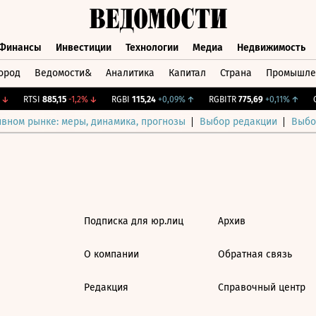
Финансы
Инвестиции
Технологии
Медиа
Недвижимость
ород
Ведомости&
Аналитика
Капитал
Страна
Промышле
а
Финансы
Инвестиции
Технологии
Медиа
Недвижимос
↓
RTSI
885,15
-1,2%
↓
RGBI
115,24
+0,09%
↑
RGBITR
775,69
+0,11%
↑
CN
ивном рынке: меры, динамика, прогнозы
Выбор редакции
Выбо
Подписка для юр.лиц
Архив
О компании
Обратная связь
Редакция
Справочный центр