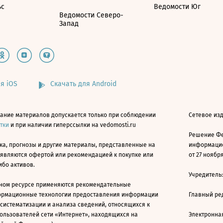
ьс
Ведомости Юг
Ведомости Северо-
Запад
я iOS
Скачать для Android
ание материалов допускается только при соблюдении
Сетевое изд
атки
и при наличии гиперссылки на vedomosti.ru
Решение Фе
ка, прогнозы и другие материалы, представленные на
информацио
 являются офертой или рекомендацией к покупке или
от 27 ноября
ибо активов.
Учредитель
ном ресурсе применяются рекомендательные
ормационные технологии предоставления информации
Главный ре
 систематизации и анализа сведений, относящихся к
ользователей сети «Интернет», находящихся на
Электронна