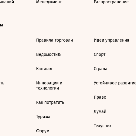
мпаний
Менеджмент
Распространение
ты
Правила торговли
Идеи управления
Ведомости&
Спорт
Капитал
Страна
ть
Инновации и
Устойчивое развити
технологии
Право
Как потратить
Думай
Туризм
Техуспех
Форум