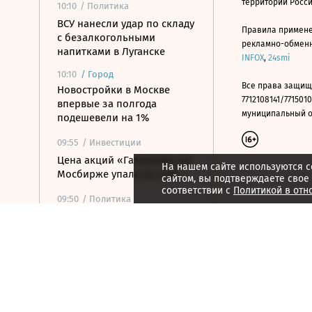
территории Росс
10:10
/ Политика
ВСУ нанесли удар по складу
Правила примене
с безалкогольными
рекламно-обменно
напитками в Луганске
INFOX
,
24smi
10:10
/
Город
Все права защищ
Новостройки в Москве
7712108141/7715010
впервые за полгода
муниципальный окр
подешевели на 1%
09:55
/ Инвестиции
Цена акций «Газпрома» на
На нашем сайте используются c
Мосбирже упала на 2,1%
сайтом, вы подтверждаете свое
соответствии с
Политикой в отн
09:50
/ Политика
МИД Польши выступил
против переноса
посольства РФ в Варшаве
09:45
/ Общество
Балицкий заявил о
критической ситуации с