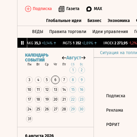
Подписка
Газета
MAX
Глобальные идеи
Бизнес
Экономика
ВЕДЫ
Правила торговли
Идеи управления
Г
Глобальные идеи
Бизнес
Экономик
5
+0,5%
↑
YAKG
35,3
+0,14%
↑
MGTS
1 352
+2,89%
↑
IMOEX
2 273,95
-1,2%
Ситуация на топл
КАЛЕНДАРЬ
Август
СОБЫТИЙ
Пн
Вт
Ср
Чт
Пт
Сб
Вс
1
2
3
4
5
6
7
8
9
10
11
12
13
14
15
16
Подписка
17
18
19
20
21
22
23
24
25
26
27
28
29
30
Реклама
31
РФРИТ
6 августа 2026