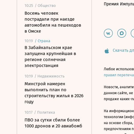
Премия Импул
10:25
/ Общество
Восемь человек
пострадали при наезде
автомобиля на пешеходов
в Омске
10:19
/
Страна
В Забайкальском крае
Скачать дл
запущена крупнейшая в
регионе солнечная
электростанция
Любое использов
правил перепеч
10:19
/ Недвижимость
Минстрой намерен
Новости, аналити
выполнить план по
данном сайте, не
строительству жилья в 2026
продаже каких-л
году
На информацион
10:17
/ Политика
технологии (инф
ПВО за сутки сбили более
на основе сбора,
1000 дронов и 20 авиабомб
предпочтениям п