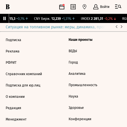
Войти
GBI
115,3
+0,1%
↑
CNY Бирж.
12,239
+1,31%
↑
IMOEX
2 281,31
-0,2%
↓
RGB
Ситуация на топливном рынке: меры, динамика, прогнозы
Выб
Наши проекты
Подписка
ВЕДЫ
Реклама
Город
РФРИТ
Аналитика
Справочник компаний
Промышленность
Подписка для юр.лиц
Наука
О компании
Здоровье
Редакция
Конференции
Менеджмент