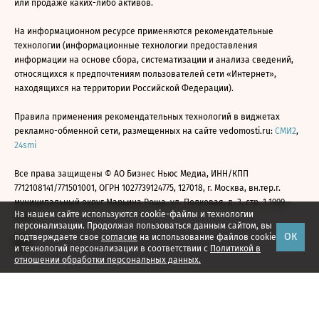
или продаже каких-либо активов.
На информационном ресурсе применяются рекомендательные
технологии (информационные технологии предоставления
информации на основе сбора, систематизации и анализа сведений,
относящихся к предпочтениям пользователей сети «Интернет»,
находящихся на территории Российской Федерации).
Правила применения рекомендательных технологий в виджетах
рекламно-обменной сети, размещенных на сайте vedomosti.ru:
СМИ2
,
24smi
Все права защищены © АО Бизнес Ньюс Медиа, ИНН/КПП
7712108141/771501001, ОГРН 1027739124775, 127018, г. Москва, вн.тер.г.
муниципальный округ Марьина Роща, ул. Полковая, д. 3, стр. 1 1999—
На нашем сайте используются cookie-файлы и технологии
2026
персонализации. Продолжая пользоваться данным сайтом, вы
ОК
подтверждаете свое
согласие
на использование файлов cookie
и технологий персонализации в соответствии с
Политикой в
отношении обработки персональных данных.