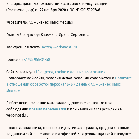
информационных технологий и массовых коммуникаций
(Роскомнадзор) от 27 ноября 2020 г. ЭЛ № ФС 77-79546
Учредитель: АО «Бизнес Ньюс Медиа»
Главный редактор: Казьмина Ирина Сергеевна
Электронная почта:
news@vedomosti.ru
Телефон:
+7 495 956-34-58
Сайт использует
IP адреса, cookie и данные геолокации
Пользователей сайта, условия использования содержатся в
Политике
в отношении обработки персональных данных АО «Бизнес Ньюс
Медиа»
Любое использование материалов допускается только при
соблюдении
правил перепечатки
и при наличии гиперссылки на
vedomosti.ru
Новости, аналитика, прогнозы и другие материалы, представленные
на данном сайте, не являются офертой или рекомендацией к покупке