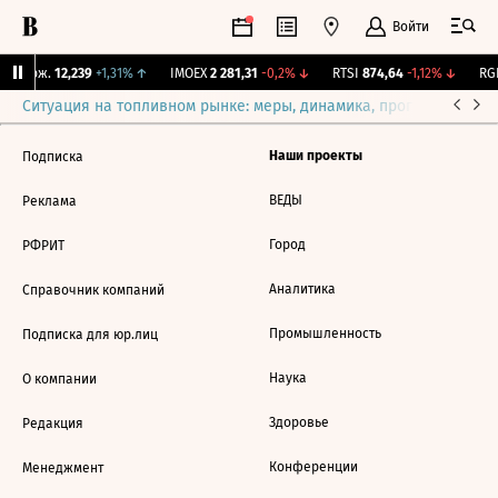
Войти
Y Бирж.
12,239
+1,31%
↑
IMOEX
2 281,31
-0,2%
↓
RTSI
874,64
-1,12%
↓
RGB
Ситуация на топливном рынке: меры, динамика, прогнозы
Выб
Наши проекты
Подписка
ВЕДЫ
Реклама
Город
РФРИТ
Аналитика
Справочник компаний
Промышленность
Подписка для юр.лиц
Наука
О компании
Здоровье
Редакция
Конференции
Менеджмент