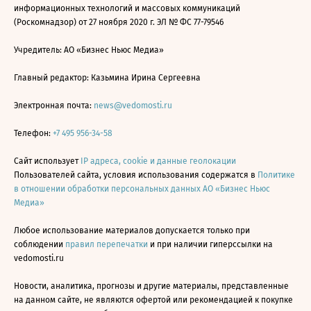
информационных технологий и массовых коммуникаций
(Роскомнадзор) от 27 ноября 2020 г. ЭЛ № ФС 77-79546
Учредитель: АО «Бизнес Ньюс Медиа»
Главный редактор: Казьмина Ирина Сергеевна
Электронная почта:
news@vedomosti.ru
Телефон:
+7 495 956-34-58
Сайт использует
IP адреса, cookie и данные геолокации
Пользователей сайта, условия использования содержатся в
Политике
в отношении обработки персональных данных АО «Бизнес Ньюс
Медиа»
Любое использование материалов допускается только при
соблюдении
правил перепечатки
и при наличии гиперссылки на
vedomosti.ru
Новости, аналитика, прогнозы и другие материалы, представленные
на данном сайте, не являются офертой или рекомендацией к покупке