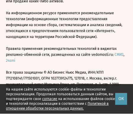
или продаже каких-либо активов.
На информационном ресурсе применяются рекомендательные
технологии (информационные технологии предоставления
информации на основе сбора, систематизации и анализа сведений,
относящихся к предпочтениям пользователей сети «Интернет»,
находящихся на территории Российской Федерации).
Правила применения рекомендательных технологий в виджетах
рекламно-обменной сети, размещенных на сайте vedomosti.ru:
СМИ2
,
24smi
Все права защищены © АО Бизнес Ньюс Медиа, ИНН/КПП
7712108141/771501001, ОГРН 1027739124775, 127018, г. Москва, вн.тер.г.
муниципальный округ Марьина Роща, ул. Полковая, д. 3, стр. 1 1999—
На нашем сайте используются cookie-файлы и технологии
2026
персонализации. Продолжая пользоваться данным сайтом, вы
ОК
подтверждаете свое
согласие
на использование файлов cookie
и технологий персонализации в соответствии с
Политикой в
отношении обработки персональных данных.