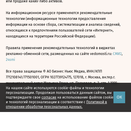
или продаже каких-либо активов.
На информационном ресурсе применяются рекомендательные
технологии (информационные технологии предоставления
информации на основе сбора, систематизации и анализа сведений,
относящихся к предпочтениям пользователей сети «Интернет»,
находящихся на территории Российской Федерации).
Правила применения рекомендательных технологий в виджетах
рекламно-обменной сети, размещенных на сайте vedomosti.ru:
СМИ2
,
24smi
Все права защищены © АО Бизнес Ньюс Медиа, ИНН/КПП
7712108141/771501001, ОГРН 1027739124775, 127018, г. Москва, вн.тер.г.
муниципальный округ Марьина Роща, ул. Полковая, д. 3, стр. 1 1999—
На нашем сайте используются cookie-файлы и технологии
2026
персонализации. Продолжая пользоваться данным сайтом, вы
ОК
подтверждаете свое
согласие
на использование файлов cookie
и технологий персонализации в соответствии с
Политикой в
отношении обработки персональных данных.