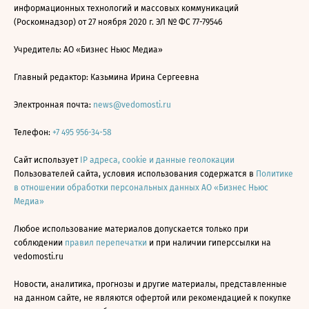
информационных технологий и массовых коммуникаций
(Роскомнадзор) от 27 ноября 2020 г. ЭЛ № ФС 77-79546
Учредитель: АО «Бизнес Ньюс Медиа»
Главный редактор: Казьмина Ирина Сергеевна
Электронная почта:
news@vedomosti.ru
Телефон:
+7 495 956-34-58
Сайт использует
IP адреса, cookie и данные геолокации
Пользователей сайта, условия использования содержатся в
Политике
в отношении обработки персональных данных АО «Бизнес Ньюс
Медиа»
Любое использование материалов допускается только при
соблюдении
правил перепечатки
и при наличии гиперссылки на
vedomosti.ru
Новости, аналитика, прогнозы и другие материалы, представленные
на данном сайте, не являются офертой или рекомендацией к покупке