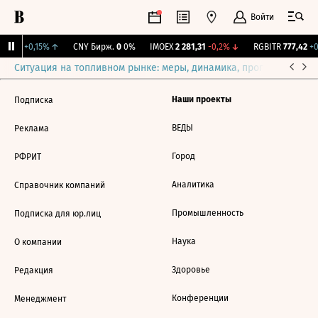
Войти
15,35
+0,15%
↑
CNY Бирж.
0
0%
IMOEX
2 281,31
-0,2%
↓
RGBITR
777,42
+0
Ситуация на топливном рынке: меры, динамика, прогнозы
Выб
Наши проекты
Подписка
ВЕДЫ
Реклама
Город
РФРИТ
Аналитика
Справочник компаний
Промышленность
Подписка для юр.лиц
Наука
О компании
Здоровье
Редакция
Конференции
Менеджмент