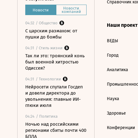
Справочник ко
Новости
Новости
компаний
04:32
/ Общество
Наши проек
С царским размахом: от
пушки до бомбы
ВЕДЫ
04:31
/ Стиль жизни
Город
Так ли это: троянский конь
был военной хитростью
Одиссея?
Аналитика
04:31
/ Технологии
Промышленнос
Нейросети спутали Госдеп
и довели директора до
Наука
увольнения: главные ИИ-
глюки июля
Здоровье
04:24
/ Политика
Ночью над российскими
Конференции
регионами сбиты почти 400
БПЛА