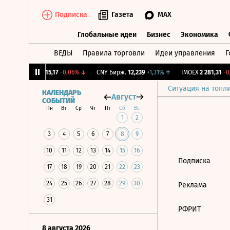
Подписка
Газета
MAX
Глобальные идеи
Бизнес
Экономика
ВЕДЫ
Правила торговли
Идеи управления
Г
Глобальные идеи
Бизнес
Экономик
2%
↓
RGBI
115,17
-0,06%
↓
CNY Бирж.
12,239
+1,31%
↑
IMOEX
2 281,31
-0,
Ситуация на топл
КАЛЕНДАРЬ
Август
СОБЫТИЙ
Пн
Вт
Ср
Чт
Пт
Сб
Вс
1
2
3
4
5
6
7
8
9
10
11
12
13
14
15
16
Подписка
17
18
19
20
21
22
23
24
25
26
27
28
29
30
Реклама
31
РФРИТ
8 августа 2026