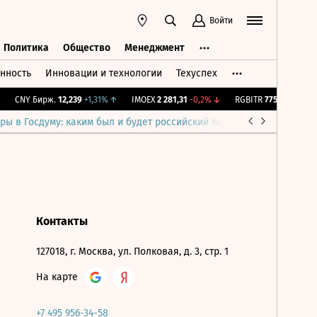
Войти
Политика
Общество
Менеджмент
нность
Инновации и технологии
Техуспех
ть
Политика
Общество
Менеджмент
CNY Бирж.
12,239
+1,31%
↑
IMOEX
2 281,31
-0,2%
↓
RGBITR
775,48
-0,03%
ры в Госдуму: каким был и будет российский парламент
Война н
Контакты
127018, г. Москва, ул. Полковая, д. 3, стр. 1
На карте
+7 495 956-34-58