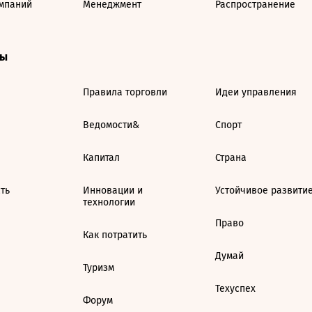
мпаний
Менеджмент
Распространение
ты
Правила торговли
Идеи управления
Ведомости&
Спорт
Капитал
Страна
ть
Инновации и
Устойчивое развити
технологии
Право
Как потратить
Думай
Туризм
Техуспех
Форум