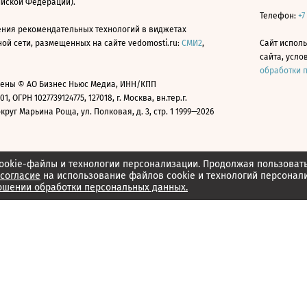
ийской Федерации).
Телефон:
+7
ния рекомендательных технологий в виджетах
й сети, размещенных на сайте vedomosti.ru:
СМИ2
,
Сайт испол
сайта, усл
обработки 
ены © АО Бизнес Ньюс Медиа, ИНН/КПП
01, ОГРН 1027739124775, 127018, г. Москва, вн.тер.г.
уг Марьина Роща, ул. Полковая, д. 3, стр. 1 1999—2026
ookie-файлы и технологии персонализации. Продолжая пользоват
согласие
на использование файлов cookie и технологий персонал
ошении обработки персональных данных.