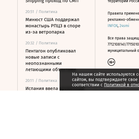
Shipping проход по СМП
территории Росс
20:51
/ Политика
Правила примене
Минюст США поддержал
рекламно-обменно
монастырь РПЦЗ в споре
INFOX
,
24smi
из-за ветропарка
Все права защищ
20:32
/ Политика
7712108141/7715010
Пентагон опубликовал
муниципальный окр
новые записи с
неопознанными
летающими объектами
На нашем сайте используются c
сайтом, вы подтверждаете свое
20:11
/ Политика
соответствии с
Политикой в отн
Испания ввела временный
контроль для
путешественников из
Италии
20:02
/ Недвижимость
Замглавы Минстроя
сравнил качество
недвижимости в США и