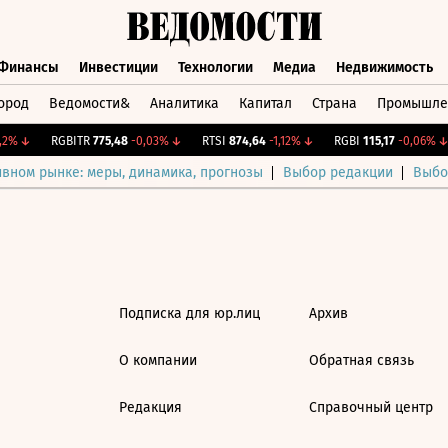
Финансы
Инвестиции
Технологии
Медиа
Недвижимость
ород
Ведомости&
Аналитика
Капитал
Страна
Промышле
а
Финансы
Инвестиции
Технологии
Медиа
Недвижимос
2%
↓
RGBITR
775,48
-0,03%
↓
RTSI
874,64
-1,12%
↓
RGBI
115,17
-0,06%
↓
ивном рынке: меры, динамика, прогнозы
Выбор редакции
Выбо
Подписка для юр.лиц
Архив
О компании
Обратная связь
Редакция
Справочный центр