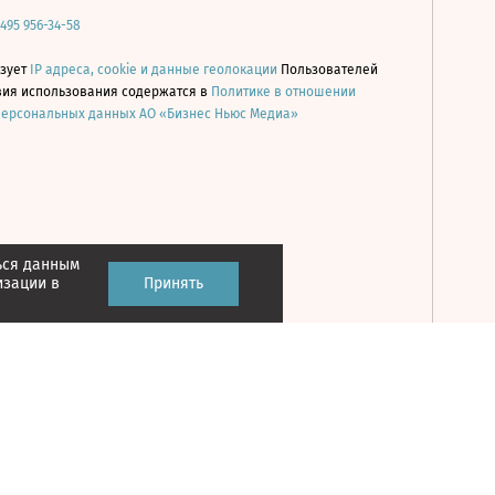
 495 956-34-58
ьзует
IP адреса, cookie и данные геолокации
Пользователей
овия использования содержатся в
Политике в отношении
персональных данных АО «Бизнес Ньюс Медиа»
ься данным
Принять
изации в