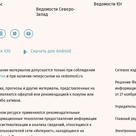
ьс
Ведомости Юг
Ведомости Северо-
Запад
я iOS
Скачать для Android
ание материалов допускается только при соблюдении
Сетевое изд
атки
и при наличии гиперссылки на vedomosti.ru
Решение Фе
ка, прогнозы и другие материалы, представленные на
информацио
 являются офертой или рекомендацией к покупке или
от 27 ноября
ибо активов.
Учредитель
ном ресурсе применяются рекомендательные
ормационные технологии предоставления информации
Главный ре
 систематизации и анализа сведений, относящихся к
ользователей сети «Интернет», находящихся на
Электронна