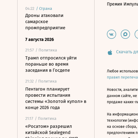
Премия Импул
04:22
/
Страна
Дроны атаковали
самарское
промпредприятие
7 августа 2026
21:57
/ Политика
Скачать дл
Трамп отпросился уйти
пораньше во время
заседания в Госдепе
Любое использов
правил перепеч
21:32
/ Политика
Пентагон планирует
Новости, аналити
провести испытания
данном сайте, не
системы «Золотой купол» в
продаже каких-л
конце 2026 года
На информацион
21:17
/ Политика
технологии (инф
«Росатом» разрешил
на основе сбора,
китайской Sealegend
предпочтениям п