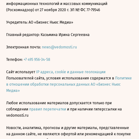
информационных технологий и массовых коммуникаций
(Роскомнадзор) от 27 ноября 2020 г. ЭЛ № ФС 77-79546
Учредитель: АО «Бизнес Ньюс Медиа»
Главный редактор: Казьмина Ирина Сергеевна
Электронная почта:
news@vedomosti.ru
Телефон:
+7 495 956-34-58
Сайт использует
IP адреса, cookie и данные геолокации
Пользователей сайта, условия использования содержатся в
Политике
в отношении обработки персональных данных АО «Бизнес Ньюс
Медиа»
Любое использование материалов допускается только при
соблюдении
правил перепечатки
и при наличии гиперссылки на
vedomosti.ru
Новости, аналитика, прогнозы и другие материалы, представленные
на данном сайте, не являются офертой или рекомендацией к покупке