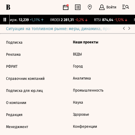
Войти
CNY Бирж.
12,239
+1,31%
↑
IMOEX
2 281,31
-0,2%
↓
RTSI
874,64
-1,12%
↓
R
Ситуация на топливном рынке: меры, динамика, прогнозы
Выб
Наши проекты
Подписка
ВЕДЫ
Реклама
Город
РФРИТ
Аналитика
Справочник компаний
Промышленность
Подписка для юр.лиц
Наука
О компании
Здоровье
Редакция
Конференции
Менеджмент