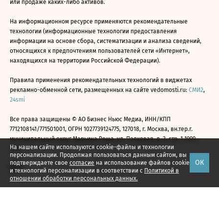
или продаже каких-либо активов.
На информационном ресурсе применяются рекомендательные
технологии (информационные технологии предоставления
информации на основе сбора, систематизации и анализа сведений,
относящихся к предпочтениям пользователей сети «Интернет»,
находящихся на территории Российской Федерации).
Правила применения рекомендательных технологий в виджетах
рекламно-обменной сети, размещенных на сайте vedomosti.ru:
СМИ2
,
24smi
Все права защищены © АО Бизнес Ньюс Медиа, ИНН/КПП
7712108141/771501001, ОГРН 1027739124775, 127018, г. Москва, вн.тер.г.
муниципальный округ Марьина Роща, ул. Полковая, д. 3, стр. 1 1999—
На нашем сайте используются cookie-файлы и технологии
2026
персонализации. Продолжая пользоваться данным сайтом, вы
ОК
подтверждаете свое
согласие
на использование файлов cookie
и технологий персонализации в соответствии с
Политикой в
отношении обработки персональных данных.