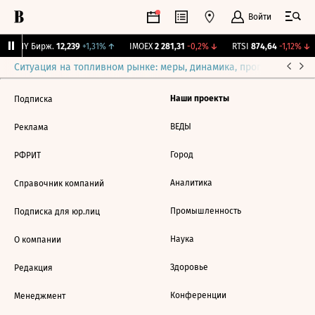
Войти
CNY Бирж.
12,239
+1,31%
↑
IMOEX
2 281,31
-0,2%
↓
RTSI
874,64
-1,12%
↓
Ситуация на топливном рынке: меры, динамика, прогнозы
Выб
Наши проекты
Подписка
ВЕДЫ
Реклама
Город
РФРИТ
Аналитика
Справочник компаний
Промышленность
Подписка для юр.лиц
Наука
О компании
Здоровье
Редакция
Конференции
Менеджмент