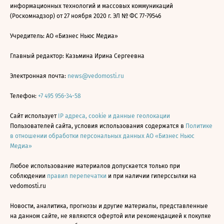
информационных технологий и массовых коммуникаций
(Роскомнадзор) от 27 ноября 2020 г. ЭЛ № ФС 77-79546
Учредитель: АО «Бизнес Ньюс Медиа»
Главный редактор: Казьмина Ирина Сергеевна
Электронная почта:
news@vedomosti.ru
Телефон:
+7 495 956-34-58
Сайт использует
IP адреса, cookie и данные геолокации
Пользователей сайта, условия использования содержатся в
Политике
в отношении обработки персональных данных АО «Бизнес Ньюс
Медиа»
Любое использование материалов допускается только при
соблюдении
правил перепечатки
и при наличии гиперссылки на
vedomosti.ru
Новости, аналитика, прогнозы и другие материалы, представленные
на данном сайте, не являются офертой или рекомендацией к покупке