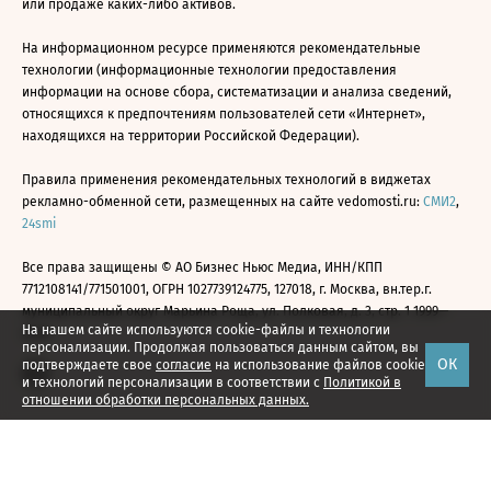
или продаже каких-либо активов.
На информационном ресурсе применяются рекомендательные
технологии (информационные технологии предоставления
информации на основе сбора, систематизации и анализа сведений,
относящихся к предпочтениям пользователей сети «Интернет»,
находящихся на территории Российской Федерации).
Правила применения рекомендательных технологий в виджетах
рекламно-обменной сети, размещенных на сайте vedomosti.ru:
СМИ2
,
24smi
Все права защищены © АО Бизнес Ньюс Медиа, ИНН/КПП
7712108141/771501001, ОГРН 1027739124775, 127018, г. Москва, вн.тер.г.
муниципальный округ Марьина Роща, ул. Полковая, д. 3, стр. 1 1999—
На нашем сайте используются cookie-файлы и технологии
2026
персонализации. Продолжая пользоваться данным сайтом, вы
ОК
подтверждаете свое
согласие
на использование файлов cookie
и технологий персонализации в соответствии с
Политикой в
отношении обработки персональных данных.