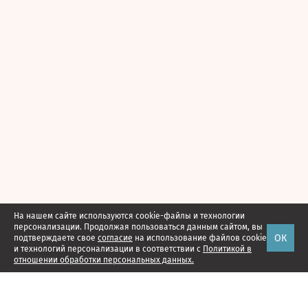
На нашем сайте используются cookie-файлы и технологии
персонализации. Продолжая пользоваться данным сайтом, вы
ОК
подтверждаете свое
согласие
на использование файлов cookie
и технологий персонализации в соответствии с
Политикой в
отношении обработки персональных данных.